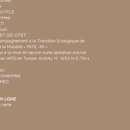
onseil
A
UACYCLE
chMed
TI
ours
SET-GIZ-CITET
compagnement à la Transition Ecologique de
de la Mobilité « PATE -IM »
ui à la mise en oeuvre d'une opération d'achat
le (APD) en Tunisie :Activity N°: WES N-E-TN-1
aLi
v4GreenMed
4MED
N LIGNE
 verte