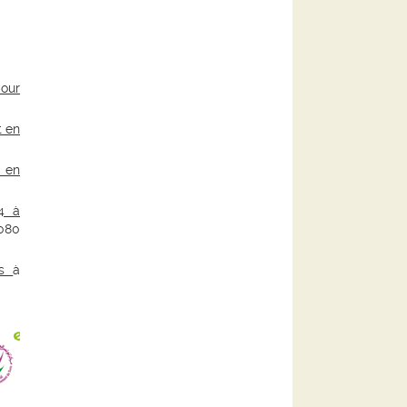
pour
t en
e en
4 à
1080
urs
à