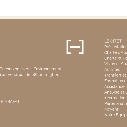
LE CITET
Présentatio
Charte d'Aud
Charte et Po
Vision et St
 Technologies de l'Environnement
Activités
di au Vendredi de 08h00 à 13h00
Transfert e
Formation e
Assistance 
Analyse et 
Information
SER ARAFAT
Partenariat 
Moyens
Notre Equip