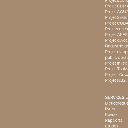
Projet Eco-c
Projet CLIM
Projet AQ
Projet Swit
Projet CUBA
Projets en c
Projet ARE
Projet d’Ac
l’Industrie 
Projet d'app
public durab
Projet InTex
Projet TouM
Projet : Go
Projet NBS
SERVICES E
Bibliothèque
livres
Revues
Rapports
Etudes