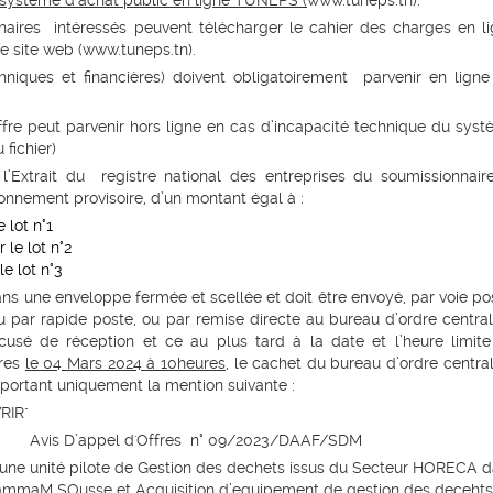
 système d’achat public en ligne TUNEPS (
www.tuneps.tn
).
naires intéressés peuvent télécharger le cahier des charges
en l
e site web (
www.tuneps.tn
).
chniques et financières) doivent obligatoirement parvenir en ligne
ffre peut parvenir hors ligne en cas d’incapacité technique du sys
fichier)
l
l’Extrait du registre national des entreprises du soumissionnair
onnement provisoire
,
d’un montant égal à :
e lot n°1
 le lot n°2
le lot n°3
ans une enveloppe fermée et scellée et doit être envoyé, par voie po
par rapide poste, ou par remise directe au bureau d’ordre centra
usé de réception et ce au plus tard à la date et l’heure limit
fres
le 04 Mars 2024 à 10heures
, le cachet du bureau d’ordre centra
, portant uniquement la mention suivante :
RIR"
Avis
D’a
ppel d'Offres n° 0
9
/202
3
/DAAF/SDM
e unité pilote de Gestion des dechets issus du Secteur HORECA 
ammaM SOusse et Acquisition d’equipement de gestion des deceht