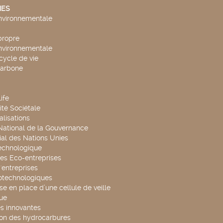
ES
environnementale
propre
environnementale
cycle de vie
carbone
ife
té Sociétale
alisations
 National de la Gouvernance
al des Nations Unies
technologique
es Eco-entreprises
'entreprises
otechnologiques
se en place d’une cellule de veille
ue
s innovantes
ion des hydrocarbures