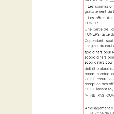
faire à travers
le
- Les soumission
gratuitement via l
- Les offres (te
TUNEPS.
Une partie de l’o
TUNEPS (taille du 
Cependant, seu
l’original
du cauti
500 dinars pour l
10000
dinars pour
1000
dinars pour 
doit être placé d
recommandée, ou 
CITET contre acc
réception des of
CITET faisant
foi
"A NE PAS OUV
Aménagement d'un
la ZOne de H