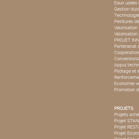
Eaux usées 
Gestion dur
Technologie
Peintures d
Valorisation
Valorisation
PROJET IN
Partenariat 
Coopération 
Conventions
Appui techn
Pilotage et 
Renforcemen
Economie ve
Promotion d
PROJETS
Projets ach
Projet STA
Projet RES
Projet Econ