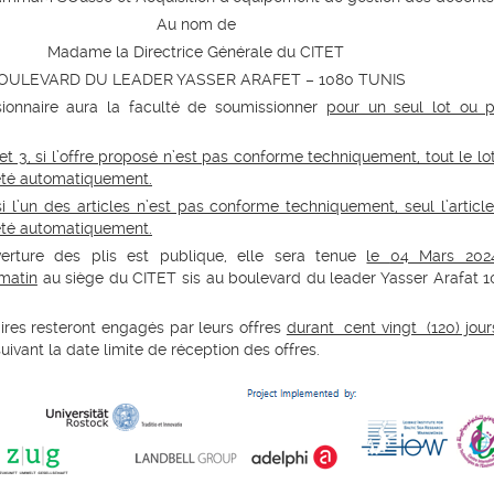
Au nom de
Madame la Directrice Générale du CITET
OULEVARD DU LEADER YASSER ARAFET – 1080 TUNIS
ionnaire aura la faculté de soumissionner
pour un seul lot ou 
 et 3, si l’offre proposé n’est pas conforme techniquement, tout le lo
jeté automatiquement.
 si l’un des articles n’est pas conforme techniquement, seul l’articl
jeté automatiquement.
erture des plis est publique, elle sera tenue
le
04 Mars 202
atin
au siège du CITET sis au boulevard du leader Yasser Arafat 
ires resteront engagés par leurs offres
durant cent vingt (120) jo
uivant la date limite de réception des offres.