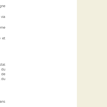
igne
 via
tème
e
et
stal
l du
e de
l du
dans
s