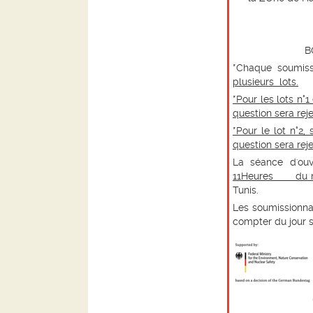
B
*Chaque soumiss
plusieurs lots.
*Pour les lots n°1
question sera re
*Pour le lot n°2,
question sera re
La séance d'ouv
11Heures du m
Tunis.
Les soumissionna
compter du jour s