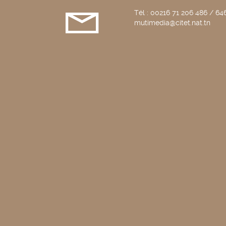
Tél : 00216 71 206 486 / 646
mutimedia@citet.nat.tn