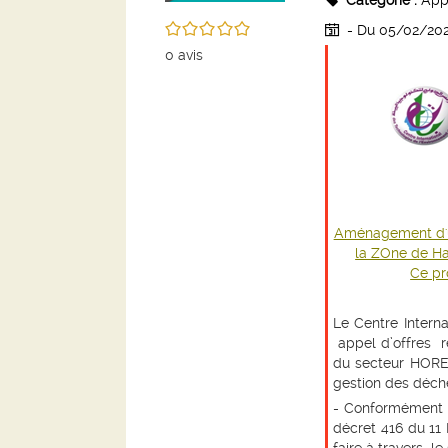
Catégorie :
Appe
/5
- Du 05/02/20
0
avis
Aménagement d'un
la ZOne de H
Ce pr
Le Centre Intern
appel d’offres r
du secteur HOR
gestion des déch
- Conformément 
décret 416 du 11