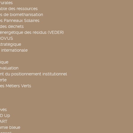
rurales
able des ressources
s de biométhanisation
es Panneaux Solaires
 des déchets
 énergétique des résidus (VEDER)
NOV'US
stratégique
internationale
ique
évaluation
t du positionnement institutionnel
rte
es Métiers Verts
evés
ND Up
TART
omie bleue