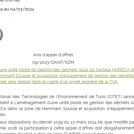
l d'offres
24 au 04/03/2024
Avis d'appel d’offres
09/2023/DAAF/SDM
e unité pilote de Gestion des dechets issus du Secteur HORECA 
ammaM SOusse et Acquisition d’equipement de gestion des deceht
ojet sera réalisé dans le cadre d’un projet exonéré de la TVA
ational des Technologies de l’Environnement de Tunis (CITET)
lanc
elatif à
L’aménagement
d'une unité pilote de gestion des déchets i
ECA dans la zone de
H
ammam
S
ousse et acquisition d’équipemen
ets
.
aux dispositions du
décret 1039 du 13 mars 2014
tel que modifié pa
 Mai 2018
, la participation à cette appel d’offres doit obligatoiremen