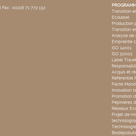
PROGRAMM
 Fax : 00216 71 772 132
Transition 
Ecolabel
Production 
Transition 
Analyse de 
Empreinte 
ISO 14001
ISO 50001
Label Travel
Responsabili
Acquis et ré
Référentiel
Pacte Mondi
Innovation 
Promotion d
Pépinières d
Réseaux Ec
Projet de mi
technologiq
Technologie
Biodépollut