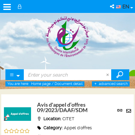
EN
You are here:
Home page
/
Document detail
advanced search
Avis d'appel d’offres
Per
09/2023/DAAF/SDM
link
Se
Location:
CITET
(Ne
by
win
Category:
Appel d'offres
/5
em