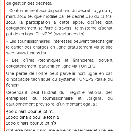
de gestion des déchets
.
- Conformément aux dispositions du
décret 1039 du 13
mars 2014
tel que modifié par le
décret 416 du 11 Mai
2018
, la participation à cette appel d’offres doit
obligatoirement se faire à travers
le système d’achat
public en ligne TUNEPS (
www.tuneps.tn
).
- Les soumissionnaires intéressés peuvent télécharger
le cahier des charges
en ligne gratuitement via le site
web (
www.tuneps.tn
).
- Les offres (techniques et financières) doivent
obligatoirement parvenir en ligne via TUNEPS.
Une partie de l’offre peut parvenir hors ligne en cas
d’incapacité technique du système TUNEPS (taille du
fichier)
Cependant, seul
l’Extrait du registre national des
entreprises du soumissionnaire
et
l’original
du
cautionnement provisoire
,
d’un montant égal à :
500 dinars pour le lot n°1
10000
dinars pour le lot n°2
1000
dinars pour le lot n°3
doit être placé dans une enveloppe fermée et scellée