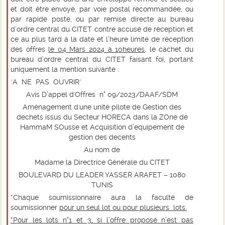
et doit être envoyé, par voie postal recommandée, ou
par rapide poste, ou par remise directe au bureau
d’ordre central du CITET contre accusé de réception et
ce au plus tard à la date et l’heure limite de réception
des offres
le 04 Mars 2024 à 10heures
, le cachet du
bureau d’ordre central du CITET faisant
foi, portant
uniquement la mention suivante :
"A NE PAS OUVRIR"
Avis
D’a
ppel d'Offres n° 0
9
/202
3
/DAAF/SDM
Aménagement d'une unité pilote de Gestion des
dechets issus du Secteur HORECA dans la ZOne de
HammaM SOusse et Acquisition d’equipement de
gestion des decehts
Au nom de
Madame la Directrice Générale du CITET
BOULEVARD DU LEADER YASSER ARAFET – 1080
TUNIS
*Chaque soumissionnaire aura la faculté de
soumissionner
pour un seul lot ou pour plusieurs lots.
*Pour les lots n°1 et 3, si l’offre proposé n’est pas