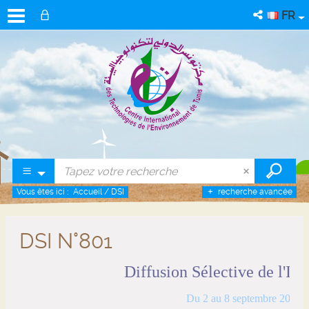
FR
Vous êtes ici :
Accueil
/
DSI
recherche avancée
DSI N°801