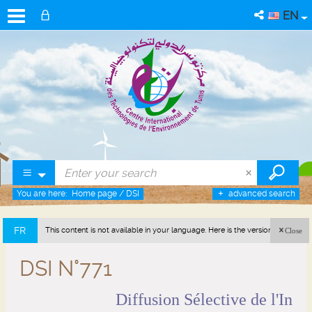
EN
You are here:
Home page
/
DSI
advanced search
FR
This content is not available in your language. Here is the version in french
Close
(France).
DSI N°771