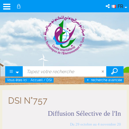
FR
Vous êtes ici :
Accueil
/
DSI
recherche avancée
DSI N°757