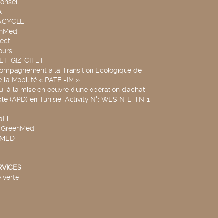
onseil
A
UACYCLE
chMed
ect
ours
SET-GIZ-CITET
compagnement à la Transition Ecologique de
de la Mobilité « PATE -IM »
ui à la mise en oeuvre d'une opération d'achat
le (APD) en Tunisie :Activity N°: WES N-E-TN-1
aLi
v4GreenMed
4MED
RVICES
 verte