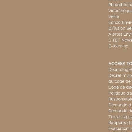
Photothèqu
Vidéothèqu
Veille
Echos-Envi
Diffusion Sé
Alertes Env
CITET New
E-learning
ACCESS TO
Déontologie 
Décret n° 2
du code de 
Code de déo
Politique d'
Responsable
Demande d'
Demande de
Textes légis
Rapports d’a
Evaluation 