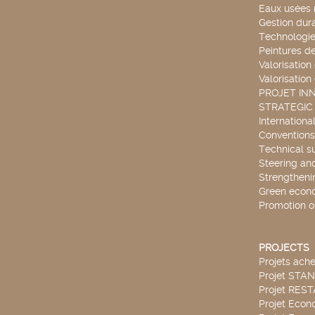
Eaux usées 
Gestion dur
Technologie
Peintures d
Valorisation
Valorisation
PROJET IN
STRATEGIC
Internationa
Conventions
Technical s
Steering an
Strengthenin
Green econ
Promotion o
PROJECTS
Projets ach
Projet STA
Projet RES
Projet Econ