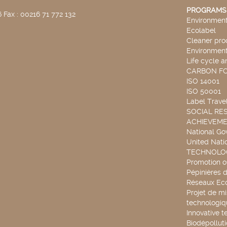
PROGRAMS
 Fax : 00216 71 772 132
Environmenta
Ecolabel
Cleaner pro
Environmenta
Life cycle a
CARBON F
ISO 14001
ISO 50001
Label Travel
SOCIAL RES
ACHIEVEM
National G
United Nati
TECHNOLOG
Promotion o
Pépinières d
Réseaux Ec
Projet de mi
technologiq
Innovative t
Biodépollut