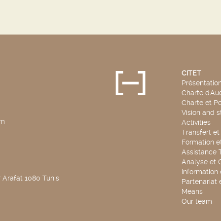
CITET
Présentatio
Charte d'Aud
Charte et Po
Vision and s
pm
Activities
Transfert e
Formation e
Assistance 
Analyse et 
Information
 Arafat 1080 Tunis
Partenariat 
Means
Our team