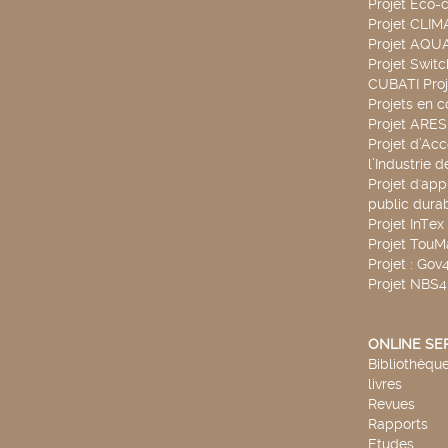
Projet Eco-c
Projet CLIM
Projet AQ
Projet Swit
CUBATI Proj
Projets en c
Projet ARE
Projet d’Ac
l’Industrie 
Projet d'app
public durab
Projet InTex
Projet TouM
Projet : Go
Projet NBS
ONLINE SE
Bibliothèque
livres
Revues
Rapports
Etudes