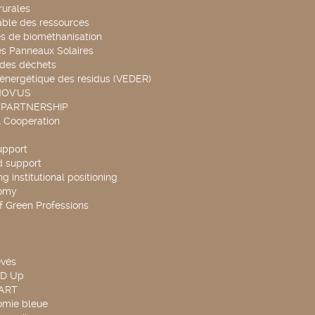
rurales
able des ressources
s de biométhanisation
es Panneaux Solaires
 des déchets
 énergétique des résidus (VEDER)
NOV'US
 PARTNERSHIP
l Cooperation
upport
d support
g institutional positioning
omy
f Green Professions
evés
ND Up
TART
omie bleue