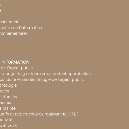
e
e
ronnement
lective de l'Information
ironnementales
s
 INFORMATION
de l’agent public
014-4030 du 3 octobre 2014, portant approbation
conduite et de déontologie de l’agent public
ntologie
accès
 d'accès
accès
 plainte
latifs et réglementaires régissant le CITET
ctivités
2016-2018