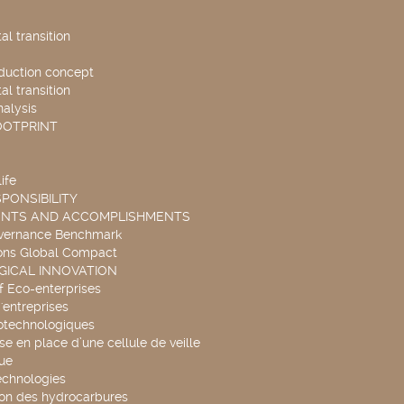
l transition
duction concept
l transition
nalysis
OOTPRINT
ife
PONSIBILITY
ENTS AND ACCOMPLISHMENTS
overnance Benchmark
ons Global Compact
ICAL INNOVATION
f Eco-enterprises
'entreprises
otechnologiques
se en place d’une cellule de veille
ue
echnologies
ion des hydrocarbures