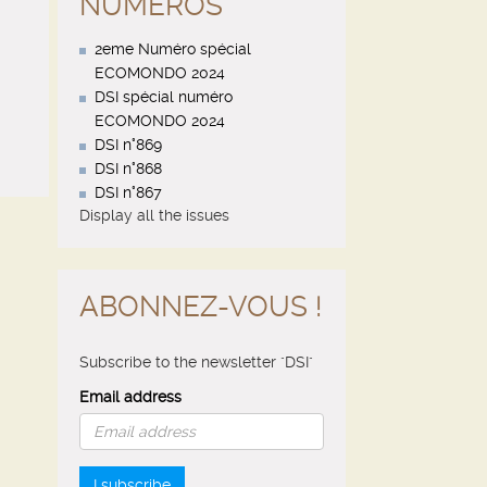
NUMÉROS
2eme Numéro spécial
ECOMONDO 2024
DSI spécial numéro
ECOMONDO 2024
DSI n°869
DSI n°868
DSI n°867
Display all the issues
ABONNEZ-VOUS !
Subscribe to the newsletter "DSI"
Email address
I subscribe