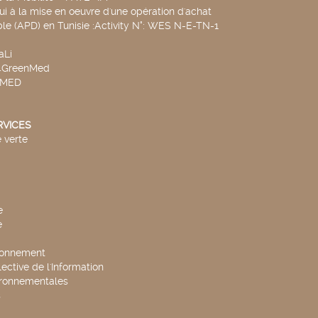
ui à la mise en oeuvre d'une opération d'achat
le (APD) en Tunisie :Activity N°: WES N-E-TN-1
aLi
v4GreenMed
4MED
RVICES
 verte
e
e
ronnement
lective de l'Information
ironnementales
s