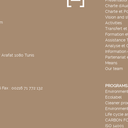
Présentatio
Charte d'Aud
Charte et Po
Vision and s
pm
Activities
Transfert e
Formation e
Assistance 
Analyse et 
Information
 Arafat 1080 Tunis
Partenariat 
Means
Our team
PROGRAMS
 Fax : 00216 71 772 132
Environmenta
Ecolabel
Cleaner pro
Environmenta
Life cycle a
CARBON F
ISO 14001