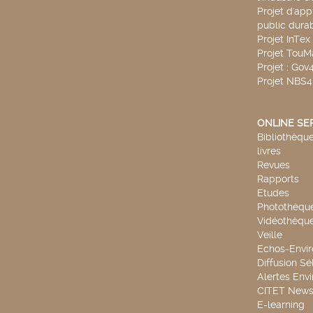
Projet d'app
public durab
Projet InTex
Projet TouM
Projet : Go
Projet NBS
ONLINE SE
Bibliothèque
livres
Revues
Rapports
Etudes
Photothèqu
Vidéothèqu
Veille
Echos-Envi
Diffusion Sé
Alertes Env
CITET New
E-learning