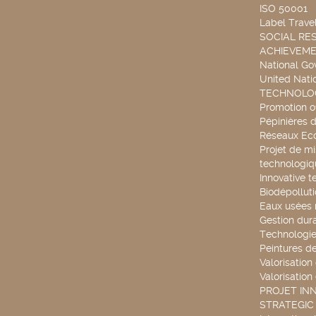
ISO 50001
Label Travel
SOCIAL RES
ACHIEVEM
National G
United Nati
TECHNOLOG
Promotion o
Pépinières d
Réseaux Ec
Projet de mi
technologiq
Innovative t
Biodépollut
Eaux usées 
Gestion dur
Technologie
Peintures d
Valorisation
Valorisation
PROJET IN
STRATEGIC