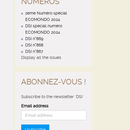
NUMÉROS
2eme Numéro spécial
ECOMONDO 2024
DSI spécial numéro
ECOMONDO 2024
DSI n°869
DSI n°868
DSI n°867
Display all the issues
ABONNEZ-VOUS !
Subscribe to the newsletter "DSI"
Email address
I subscribe