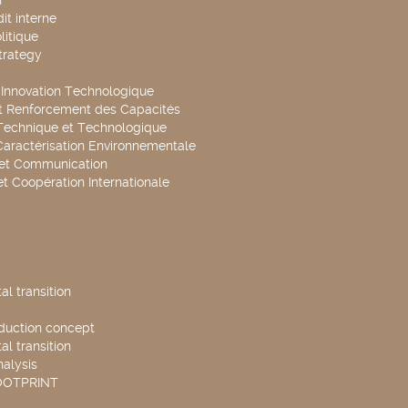
n
it interne
litique
trategy
t Innovation Technologique
t Renforcement des Capacités
Technique et Technologique
Caractérisation Environnementale
 et Communication
et Coopération Internationale
l transition
duction concept
l transition
nalysis
OOTPRINT