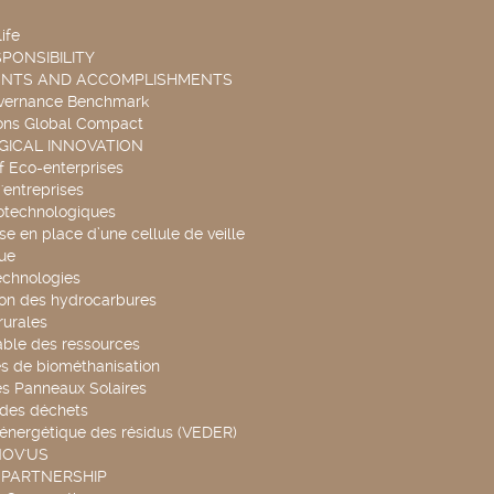
ife
PONSIBILITY
ENTS AND ACCOMPLISHMENTS
overnance Benchmark
ons Global Compact
ICAL INNOVATION
f Eco-enterprises
'entreprises
otechnologiques
se en place d’une cellule de veille
ue
echnologies
ion des hydrocarbures
rurales
able des ressources
s de biométhanisation
es Panneaux Solaires
 des déchets
 énergétique des résidus (VEDER)
NOV'US
 PARTNERSHIP