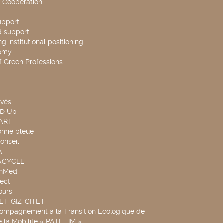
l Cooperation
upport
d support
g institutional positioning
omy
f Green Professions
evés
ND Up
TART
omie bleue
onseil
A
UACYCLE
chMed
ect
ours
SET-GIZ-CITET
compagnement à la Transition Ecologique de
de la Mobilité « PATE -IM »