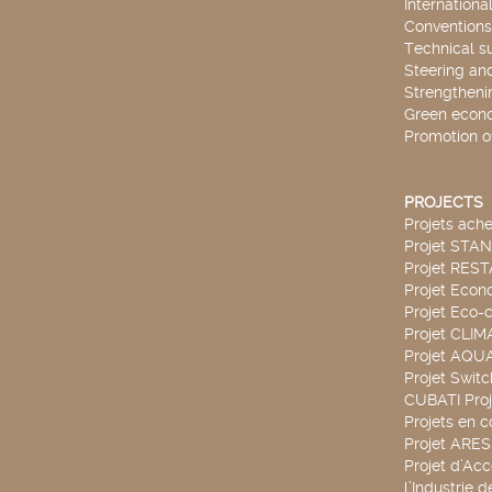
Internationa
Conventions
Technical s
Steering an
Strengthenin
Green econ
Promotion o
PROJECTS
Projets ach
Projet STA
Projet RES
Projet Econ
Projet Eco-c
Projet CLIM
Projet AQ
Projet Swit
CUBATI Proj
Projets en c
Projet ARE
Projet d’Ac
l’Industrie 