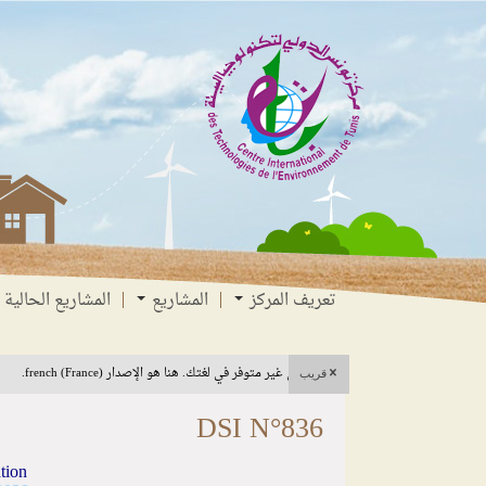
انتقل
انتقال
الانتقال
إلى
إلى
إلى
البحث
القائمة
المحتوى
تعريف المركز
المشاريع
المشاريع الحالية
هذا المحتوى غير متوفر في لغتك. هنا هو الإصدار french (France).
قريب
DSI N°836