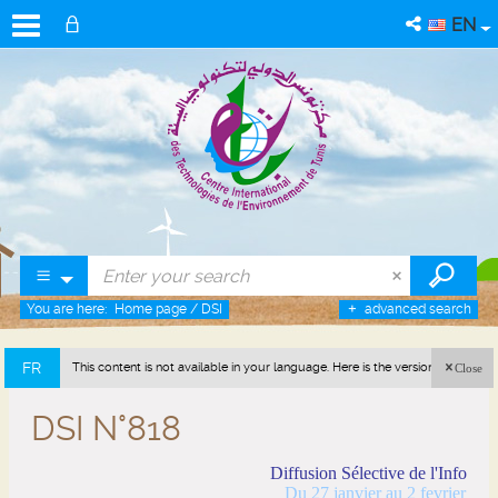
EN
You are here:
Home page
/
DSI
advanced search
FR
This content is not available in your language. Here is the version in french
Close
(France).
DSI N°818