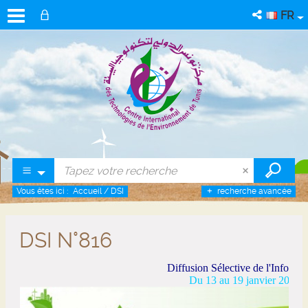
FR
Vous êtes ici :
Accueil
/
DSI
recherche avancée
DSI N°816