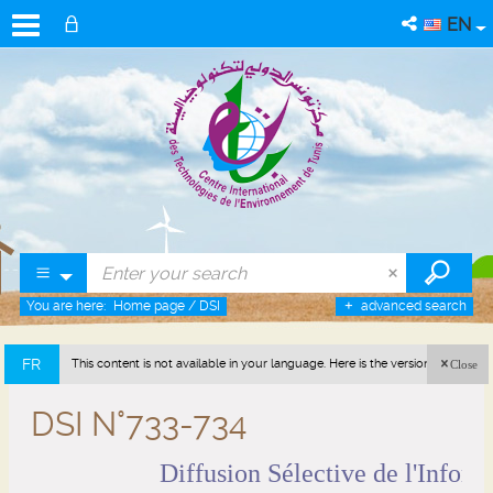
EN
You are here:
Home page
/
DSI
advanced search
FR
This content is not available in your language. Here is the version in french
Close
(France).
DSI N°733-734