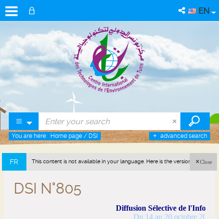
EN
You are here:
Home page
/
DSI
advanced search
FR
This content is not available in your language. Here is the version in french
Close
(France).
DSI N°805