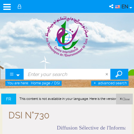
EN
You are here:
Home page
/
DSI
advanced search
FR
This content is not available in your language. Here is the version in french
Close
(France).
DSI N°730