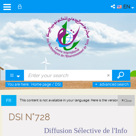
EN
You are here:
Home page
/
DSI
advanced search
FR
This content is not available in your language. Here is the version in french
Close
(France).
DSI N°728