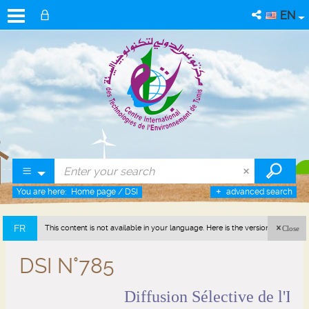
EN
You are here:
Home page
/
DSI
advanced search
FR
This content is not available in your language. Here is the version in french
Close
(France).
DSI N°785