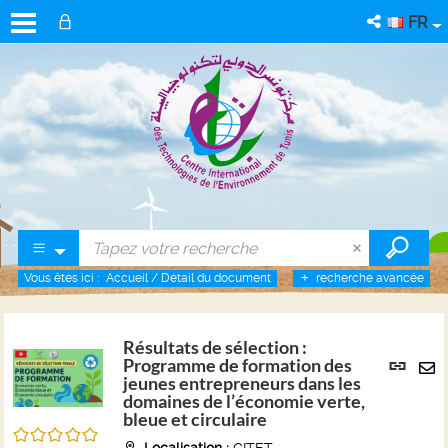
FR
Vous êtes ici :
Accueil
/
Détail du document
recherche avancée
Résultats de sélection :
Lien
Programme de formation des
per
jeunes entrepreneurs dans les
En
domaines de l’économie verte,
(No
pa
bleue et circulaire
fenê
/5
ma