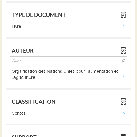
TYPE DE DOCUMENT
(1
Livre
1
résultats)
(Cliquer
pour
AUTEUR
ajouter
le
filtre
et
Organisation des Nations Unies pour l'alimentation et
relancer
(1
l'agriculture
1
la
résultats)
recherche)
(Cliquer
pour
CLASSIFICATION
ajouter
le
(1
Contes
1
filtre
résultats)
et
(Cliquer
relancer
pour
la