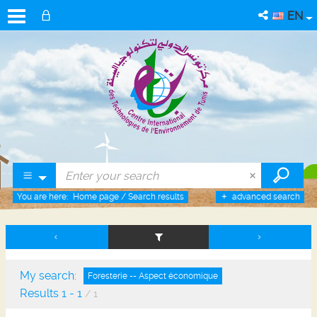
EN
You are here:
Home page
/
Search results
advanced search
My search:
Foresterie -- Aspect économique
Results
1
-
1
/ 1