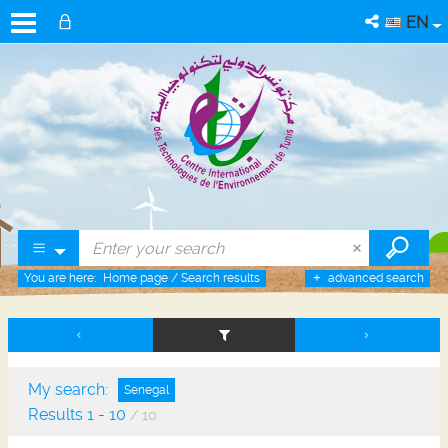
EN
You are here:
Home page
/
Search results
advanced search
My search:
Senegal
Results
1
-
10
/ 10