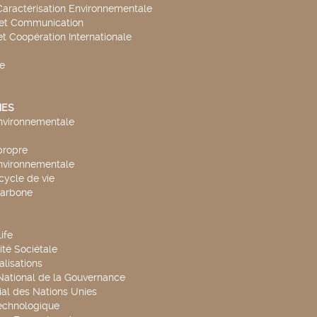
Caractérisation Environnementale
 et Communication
et Coopération Internationale
e
ES
environnementale
propre
environnementale
cycle de vie
carbone
ife
té Sociétale
alisations
 National de la Gouvernance
al des Nations Unies
technologique