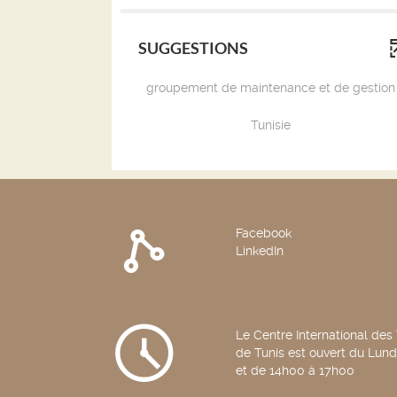
(Cliquer
relancer
pour
la
SUGGESTIONS
ajouter
recherche)
le
filtre
groupement de maintenance et de gestion
et
relancer
(1
Tunisie
la
r
é
recherche)
s
u
l
t
a
t
Facebook
s)
i
(C
LinkedIn
l
i
q
u
e
r
Le Centre International des
p
o
de Tunis est ouvert du Lun
u
j
et de 14h00 à 17h00
r
a