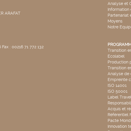
t
Analyse et 
e
r
Information
l
SER ARAFAT
Partenariat 
e
f
Moyens
Notre Equip
l
t
r
e
PROGRAMM
e
 Fax : 00216 71 772 132
t
Transition 
r
Ecolabel
e
l
Production 
a
Transition 
n
c
Analyse de 
e
Empreinte 
r
ISO 14001
l
a
ISO 50001
r
Label Travel
e
c
Responsabili
h
Acquis et ré
e
r
Référentiel
c
Pacte Mondi
h
Innovation 
e)