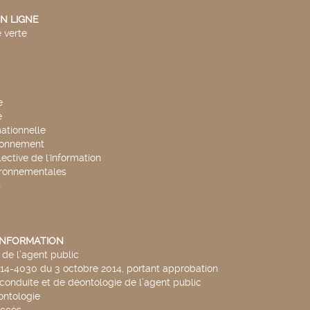
N LIGNE
 verte
e
e
mationnelle
ronnement
lective de l'Information
ironnementales
s
'INFORMATION
de l’agent public
014-4030 du 3 octobre 2014, portant approbation
conduite et de déontologie de l’agent public
ntologie