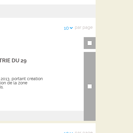
l'URL
de
de
vos
la
recherches
par page
recherche
10
TRIE DU 29
r 2013, portant création
ion de la zone
s.
par page