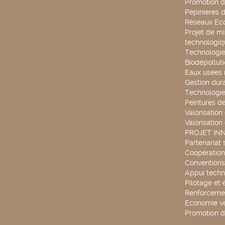
Promotion d
Pépinières d
Réseaux Ec
Projet de mi
technologiq
Technologie
Biodépollut
Eaux usées 
Gestion dur
Technologie
Peintures d
Valorisation
Valorisation
PROJET IN
Partenariat 
Coopération 
Conventions
Appui techn
Pilotage et 
Renforcemen
Economie ve
Promotion d