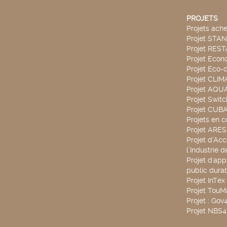
PROJETS
Projets ach
Projet STA
Projet RES
Projet Econ
Projet Eco-c
Projet CLIM
Projet AQ
Projet Swit
Projet CUBA
Projets en c
Projet ARE
Projet d’Ac
l’Industrie 
Projet d'app
public durab
Projet InTex
Projet TouM
Projet : Go
Projet NBS