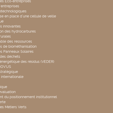
es Eco-entreprises
'entreprises
otechnologiques
se en place d’une cellule de veille
ue
s innovantes
ion des hydrocarbures
rurales
able des ressources
s de biométhanisation
es Panneaux Solaires
 des déchets
 énergétique des résidus (VEDER)
NOV'US
stratégique
internationale
ique
évaluation
t du positionnement institutionnel
rte
es Métiers Verts