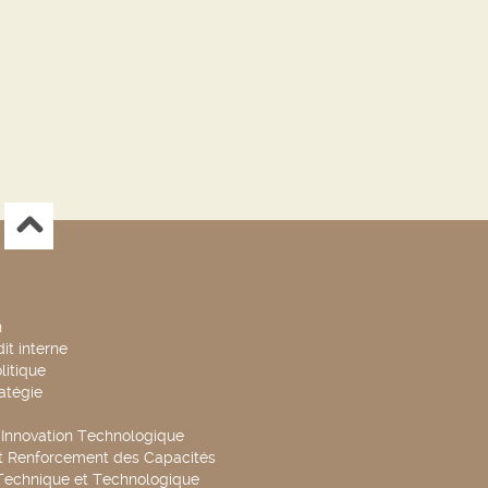
n
it interne
litique
ratégie
t Innovation Technologique
t Renforcement des Capacités
Technique et Technologique