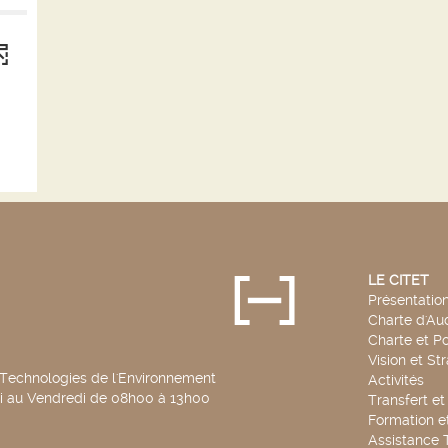
(1
r
é
s
u
l
t
a
t
s)
(C
l
q
LE CITET
u
Présentatio
e
Charte d'Aud
r
p
Charte et Po
o
Vision et St
u
 Technologies de l'Environnement
r
Activités
a
di au Vendredi de 08h00 à 13h00
Transfert e
o
Formation e
u
Assistance 