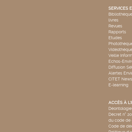
SERVICES E
Bibliothèque
livres
Revues
Rapports
Etudes
Photothèqu
Vidéothèqu
Veille Infor
Echos-Envi
Diffusion Sé
Alertes Env
CITET New
E-learning
ACCÈS À L
Déontologie 
Décret n° 2
du code de 
Code de déo