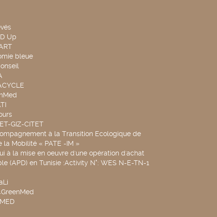
evés
ND Up
TART
omie bleue
onseil
A
UACYCLE
chMed
TI
ours
SET-GIZ-CITET
compagnement à la Transition Ecologique de
de la Mobilité « PATE -IM »
ui à la mise en oeuvre d'une opération d'achat
le (APD) en Tunisie :Activity N°: WES N-E-TN-1
aLi
v4GreenMed
4MED