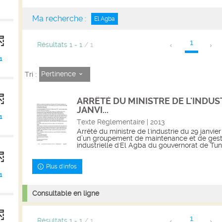
Ma recherche :
El Agba
1
Résultats
1
-
1
/ 1
1
Pertinence
Tri :
ARRÊTÉ DU MINISTRE DE L'INDUS
JANVI...
1
Texte Règlementaire | 2013
Arrêté du ministre de l'industrie du 29 janvie
d’un groupement de maintenance et de gest
industrielle d'El Agba du gouvernorat de Tuni
Plus d'infos
1
Consultable en ligne
1
Résultats
1
-
1
/ 1