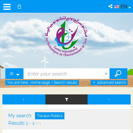
EN
You are here:
Home page
/
Search results
advanced search
My search:
Travaux Publics
Results
1
-
1
/ 1