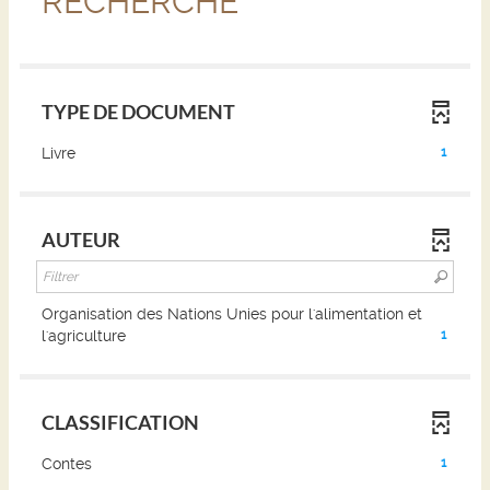
RECHERCHE
TYPE DE DOCUMENT
(1
Livre
1
résultats)
(Cliquer
pour
AUTEUR
ajouter
le
filtre
et
Organisation des Nations Unies pour l'alimentation et
relancer
(1
l'agriculture
1
la
résultats)
recherche)
(Cliquer
pour
CLASSIFICATION
ajouter
le
(1
Contes
1
filtre
résultats)
et