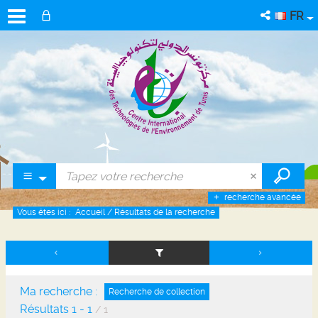
FR
recherche avancée
Vous êtes ici :
Accueil
/
Résultats de la recherche
Ma recherche :
Recherche de collection
Résultats
1
-
1
/ 1