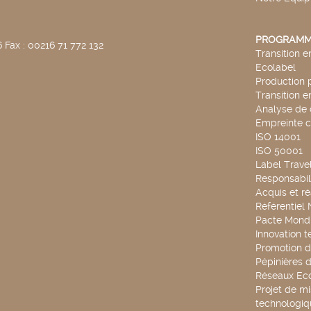
PROGRAMM
 Fax : 00216 71 772 132
Transition 
Ecolabel
Production 
Transition 
Analyse de 
Empreinte 
ISO 14001
ISO 50001
Label Travel
Responsabili
Acquis et ré
Référentiel
Pacte Mondi
Innovation 
Promotion d
Pépinières d
Réseaux Ec
Projet de mi
technologiq