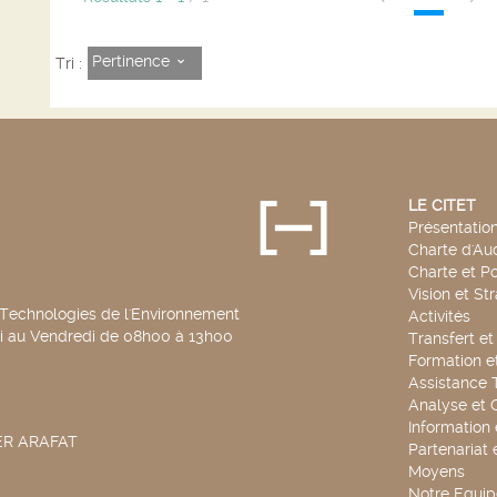
Pertinence
Tri :
LE CITET
Présentatio
Charte d'Aud
Charte et Po
Vision et St
 Technologies de l'Environnement
Activités
di au Vendredi de 08h00 à 13h00
Transfert e
Formation e
Assistance 
Analyse et 
Information
SER ARAFAT
Partenariat 
Moyens
Notre Equip