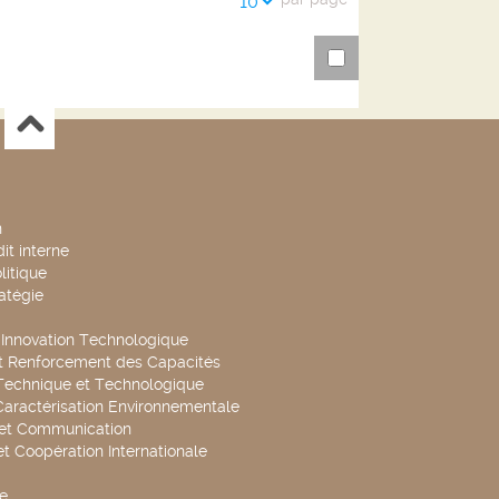
10
n
it interne
litique
ratégie
t Innovation Technologique
t Renforcement des Capacités
Technique et Technologique
Caractérisation Environnementale
 et Communication
et Coopération Internationale
e