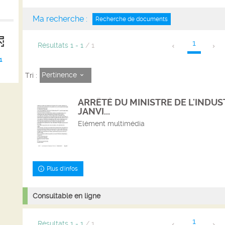
Ma recherche :
Recherche de documents
1
Résultats
1
-
1
/ 1
1
Pertinence
Tri :
ARRÊTÉ DU MINISTRE DE L'INDUS
JANVI...
Elément multimédia
Plus d'infos
Consultable en ligne
1
Résultats
1
-
1
/ 1