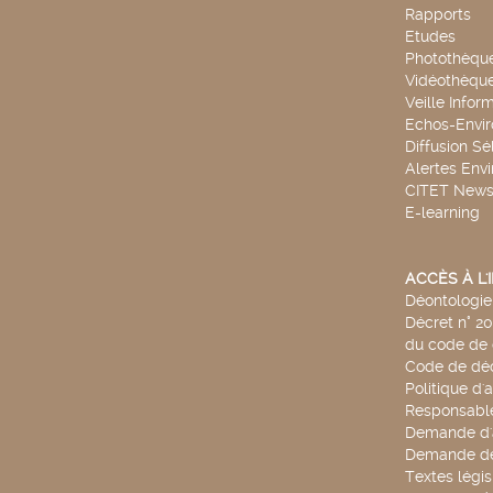
Rapports
Etudes
Photothèqu
Vidéothèqu
Veille Infor
Echos-Envi
Diffusion Sé
Alertes Env
CITET New
E-learning
ACCÈS À L
Déontologie 
Décret n° 2
du code de 
Code de déo
Politique d'
Responsable
Demande d'
Demande de
Textes légis