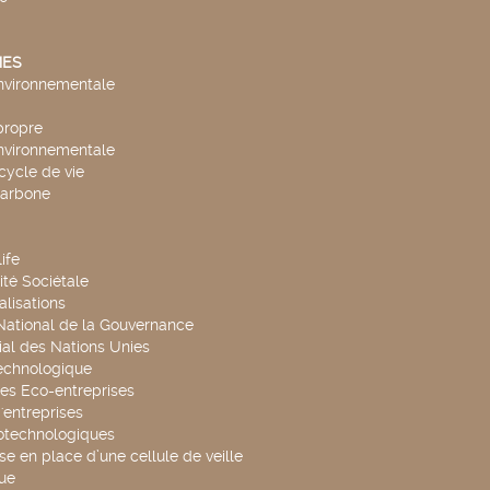
ES
environnementale
propre
environnementale
cycle de vie
carbone
ife
té Sociétale
alisations
 National de la Gouvernance
al des Nations Unies
technologique
es Eco-entreprises
'entreprises
otechnologiques
se en place d’une cellule de veille
ue