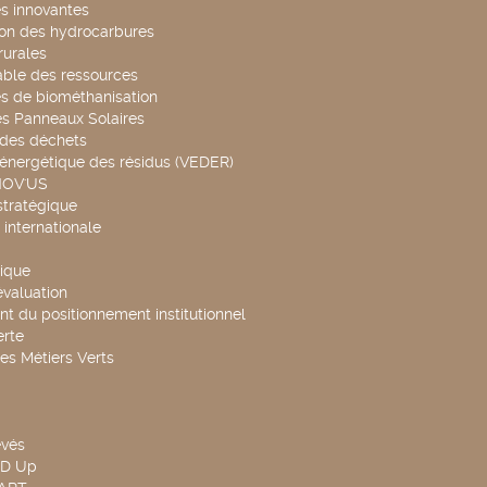
s innovantes
ion des hydrocarbures
rurales
able des ressources
s de biométhanisation
es Panneaux Solaires
 des déchets
 énergétique des résidus (VEDER)
NOV'US
stratégique
internationale
ique
évaluation
t du positionnement institutionnel
rte
es Métiers Verts
evés
ND Up