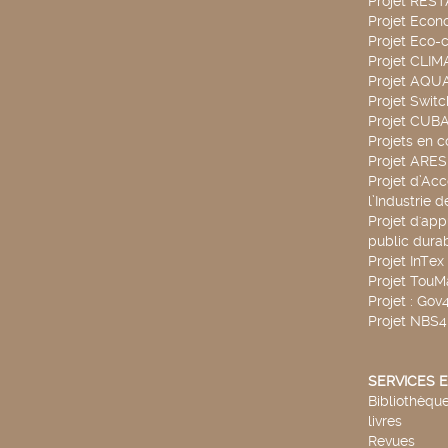
Projet RES
Projet Econ
Projet Eco-c
Projet CLIM
Projet AQ
Projet Swit
Projet CUBA
Projets en c
Projet ARE
Projet d’Ac
l’Industrie 
Projet d'app
public durab
Projet InTex
Projet TouM
Projet : Go
Projet NBS
SERVICES E
Bibliothèque
livres
Revues