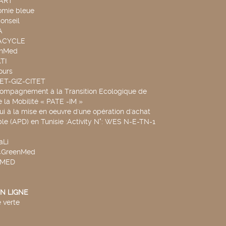
TART
omie bleue
onseil
A
UACYCLE
chMed
TI
ours
SET-GIZ-CITET
compagnement à la Transition Ecologique de
de la Mobilité « PATE -IM »
ui à la mise en oeuvre d'une opération d'achat
le (APD) en Tunisie :Activity N°: WES N-E-TN-1
aLi
v4GreenMed
4MED
N LIGNE
 verte