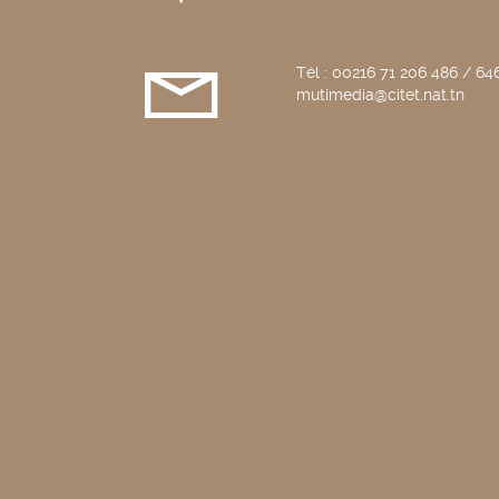
Tél : 00216 71 206 486 / 646
mutimedia@citet.nat.tn