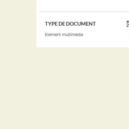
TYPE DE DOCUMENT
(1
Elément multimédia
résultats)
(Cliquer
pour
ajouter
le
filtre
et
relancer
la
recherche)