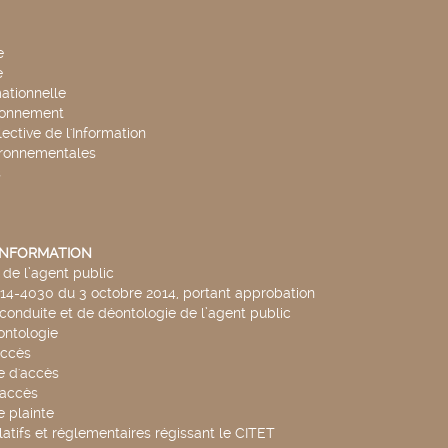
e
e
mationnelle
ronnement
lective de l'Information
ironnementales
s
'INFORMATION
de l’agent public
014-4030 du 3 octobre 2014, portant approbation
conduite et de déontologie de l’agent public
ntologie
accès
 d'accès
accès
 plainte
latifs et réglementaires régissant le CITET