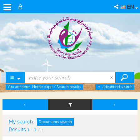
EN
You are here:
Home page
/
Search results
advanced search
My search:
Documents search
Results
1
-
1
/ 1