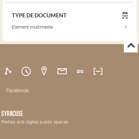
TYPE DE DOCUMENT
(1
Elément multimédia
1
résultats)
(Cliquer
pour
ajouter
le
filtre
et
relancer
la
recherche)
Facebook
SYRACUSE
Portals and digital public spaces