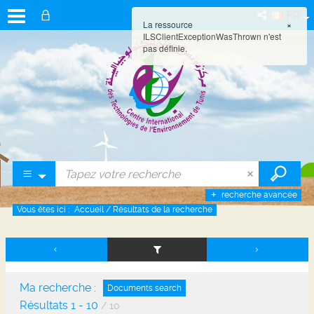
FR
La ressource
×
ILSClientExceptionWasThrown n'est
pas définie.
recherche avancée
Vous êtes ici :
Accueil
/
Résultats de la recherche
Ma recherche :
Documents search
Résultats
1
-
10
/ 10