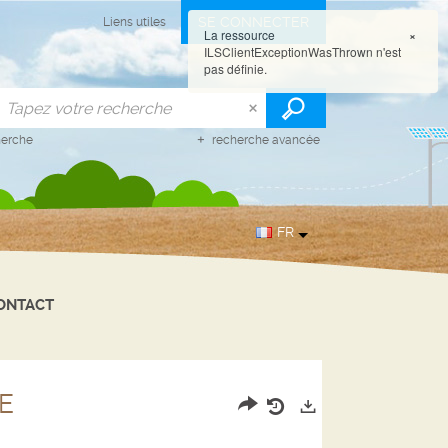
SE CONNECTER
Liens utiles
La ressource
×
ILSClientExceptionWasThrown n'est
pas définie.
herche
recherche avancée
FR
ONTACT
E
Partager
Historique
Exports