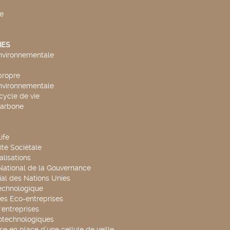
e
ES
environnementale
propre
environnementale
cycle de vie
carbone
ife
té Sociétale
alisations
 National de la Gouvernance
al des Nations Unies
technologique
es Eco-entreprises
'entreprises
otechnologiques
se en place d’une cellule de veille