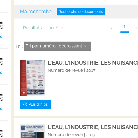
Ma recherche :
Recherche de documents
1
Résultats
1
-
10
/ 10
10
Tri par numéro : décroissant
Tri :
L'EAU, L'INDUSTRIE, LES NUISANCE
Numéro de revue | 2017
10
Plus d'infos
10
L'EAU, L'INDUSTRIE, LES NUISANCES
Numéro de revue | 2017