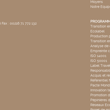
Moyens
Notre Equip
PROGRAMM
 Fax : 00216 71 772 132
Transition 
Ecolabel
Production 
Transition 
Analyse de 
Empreinte 
ISO 14001
ISO 50001
Label Travel
Responsabili
Acquis et ré
Référentiel
Pacte Mondi
Innovation 
Promotion d
Pépinières d
Réseaux Ec
Projet de mi