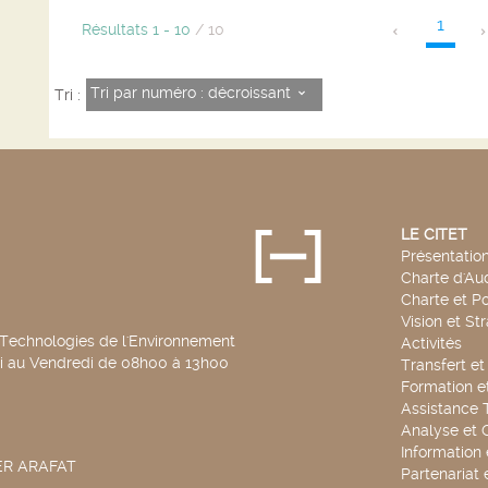
1
Résultats
1
-
10
/ 10
Tri par numéro : décroissant
Tri :
LE CITET
Présentatio
Charte d'Aud
Charte et Po
Vision et St
 Technologies de l'Environnement
Activités
di au Vendredi de 08h00 à 13h00
Transfert e
Formation e
Assistance 
Analyse et 
Information
SER ARAFAT
Partenariat 