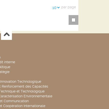
par page
10
n
it interne
litique
ratégie
t Innovation Technologique
t Renforcement des Capacités
Technique et Technologique
Caractérisation Environnementale
 et Communication
et Coopération Internationale