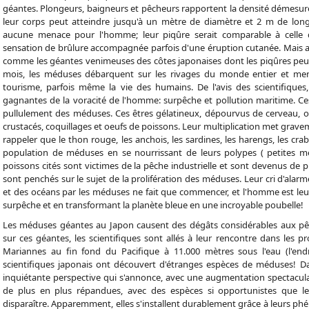
géantes. Plongeurs, baigneurs et pêcheurs rapportent la densité démesuré
leur corps peut atteindre jusqu'à un mètre de diamètre et 2 m de lon
aucune menace pour l'homme; leur piqûre serait comparable à celle de
sensation de brûlure accompagnée parfois d'une éruption cutanée. Mais at
comme les géantes venimeuses des côtes japonaises dont les piqûres peu
mois, les méduses débarquent sur les rivages du monde entier et mena
tourisme, parfois même la vie des humains. De l'avis des scientifiques
gagnantes de la voracité de l'homme: surpêche et pollution maritime. Ces
pullulement des méduses. Ces êtres gélatineux, dépourvus de cerveau, ont
crustacés, coquillages et oeufs de poissons. Leur multiplication met grav
rappeler que le thon rouge, les anchois, les sardines, les harengs, les cra
population de méduses en se nourrissant de leurs polypes ( petites m
poissons cités sont victimes de la pêche industrielle et sont devenus de pl
sont penchés sur le sujet de la prolifération des méduses. Leur cri d'ala
et des océans par les méduses ne fait que commencer, et l'homme est leur p
surpêche et en transformant la planète bleue en une incroyable poubelle!
Les méduses géantes au Japon causent des dégâts considérables aux pêch
sur ces géantes, les scientifiques sont allés à leur rencontre dans les 
Mariannes au fin fond du Pacifique à 11.000 mètres sous l'eau (l'endr
scientifiques japonais ont découvert d'étranges espèces de méduses! Da
inquiétante perspective qui s'annonce, avec une augmentation spectacul
de plus en plus répandues, avec des espèces si opportunistes que l
disparaître. Apparemment, elles s'installent durablement grâce à leurs ph