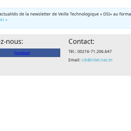
 actualités de la newsletter de Veille Technologique « DSI» au forma
ici »
ez-nous:
Contact:
Tél.: 00216-71.206.647
Facebook
Email:
cdi@citet.nat.tn