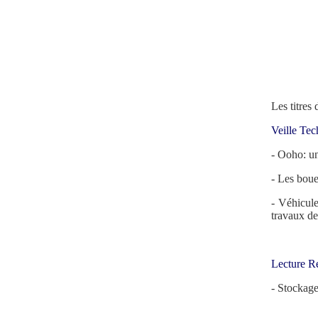
Les titres
Veille Tec
- Ooho: un
- Les boue
- Véhicul
travaux de
Lecture 
- Stockage 