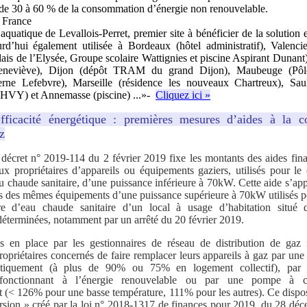
de 30 à 60 % de la consommation d’énergie non renouvelable.
n France
aquatique de Levallois-Perret, premier site à bénéficier de la solutio
rd’hui également utilisée à Bordeaux (hôtel administratif), Valenc
alais de l’Elysée, Groupe scolaire Wattignies et piscine Aspirant Dunant
Geneviève), Dijon (dépôt TRAM du grand Dijon), Maubeuge (Pôle u
rne Lefebvre), Marseille (résidence les nouveaux Chartreux), Saul
HVY) et Annemasse (piscine) ...»-
Cliquez ici »
fficacité énergétique : premières mesures d’aides à la c
z
n décret n° 2019-114 du 2 février 2019 fixe les montants des aides fin
aux propriétaires d’appareils ou équipements gaziers, utilisés pour le
u chaude sanitaire, d’une puissance inférieure à 70kW. Cette aide s’ap
es des mêmes équipements d’une puissance supérieure à 70kW utilisés p
re d’eau chaude sanitaire d’un local à usage d’habitation situé
éterminées, notamment par un arrêté du 20 février 2019.
s en place par les gestionnaires de réseau de distribution de gaz n
ropriétaires concernés de faire remplacer leurs appareils à gaz par une
gétiquement (à plus de 90% ou 75% en logement collectif), par 
fonctionnant à l’énergie renouvelable ou par une pompe à ch
 (< 126% pour une basse température, 111% pour les autres).
Ce dispos
sion » créé par la loi n° 2018-1317 de finances pour 2019, du 28 déc