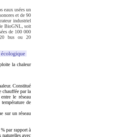
os eaux usées un
 sonores et de 90
ateur industriel
de BioGNL, soit
usées de 100 000
r 20 bus ou 20
e écologique
loite la chaleur
aleur. Constitué
e chauffée par la
 entre le réseau
a température de
ue sur un réseau
 % par rapport à
s naturelles avec