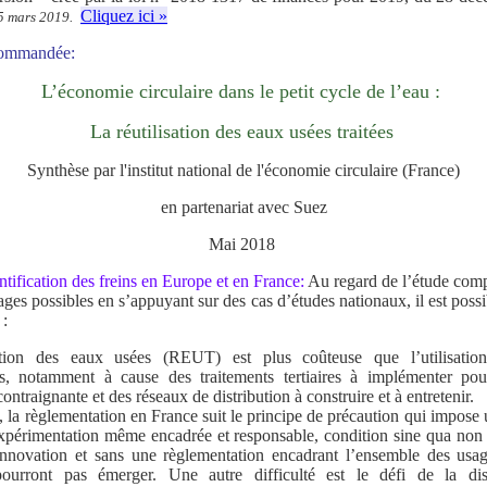
Cliquez ici »
 5 mars 2019.
ommandée:
L’économie circulaire dans le petit cycle de l’eau :
La réutilisation des eaux usées traitées
Synthèse par l'institut national de l'économie circulaire (France)
en partenariat avec Suez
Mai 2018
ntification des freins en Europe et en France:
Au regard de l’étude comp
sages possibles en s’appuyant sur des cas d’études nationaux, il est possi
 :
ation des eaux usées (REUT) est plus coûteuse que l’utilisatio
es, notamment à cause des traitements tertiaires à implémenter pou
ontraignante et des réseaux de distribution à construire et à entretenir.
 la règlementation en France suit le principe de précaution qui impose 
’expérimentation même encadrée et responsable, condition sine qua non 
innovation et sans une règlementation encadrant l’ensemble des usa
pourront pas émerger. Une autre difficulté est le défi de la dis