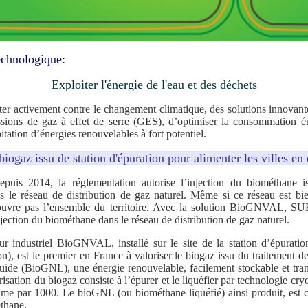
echnologique:
Exploiter l'énergie de l'eau et des déchets
activement contre le changement climatique, des solutions innovant
ssions de gaz à effet de serre (GES), d’optimiser la consommation é
oitation d’énergies renouvelables à fort potentiel.
 biogaz issu de station d'épuration pour alimenter les villes en
Depuis 2014, la réglementation autorise l’injection du biométhane i
s le réseau de distribution de gaz naturel. Même si ce réseau est b
couvre pas l’ensemble du territoire. Avec la solution BioGNVAL, S
injection du biométhane dans le réseau de distribution de gaz naturel.
r industriel BioGNVAL, installé sur le site de la station d’épurati
), est le premier en France à valoriser le biogaz issu du traitement d
quide (BioGNL), une énergie renouvelable, facilement stockable et tran
risation du biogaz consiste à l’épurer et le liquéfier par technologie cry
ume par 1000. Le bioGNL (ou biométhane liquéfié) ainsi produit, est
thane.