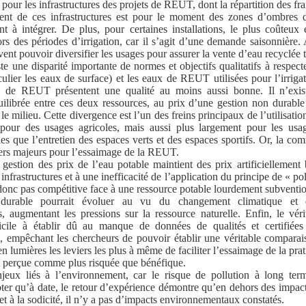
 pour les infrastructures des projets de REUT, dont la répartition des frai
ent de ces infrastructures est pour le moment des zones d’ombres 
nt à intégrer. De plus, pour certaines installations, le plus coûteux 
ors des périodes d’irrigation, car il s’agit d’une demande saisonnière. 
ivent pouvoir diversifier les usages pour assurer la vente d’eau recyclée 
ste une disparité importante de normes et objectifs qualitatifs à respect
culier les eaux de surface) et les eaux de REUT utilisées pour l’irrig
 de REUT présentent une qualité au moins aussi bonne. Il n’exis
ilibrée entre ces deux ressources, au prix d’une gestion non durable
le milieu. Cette divergence est l’un des freins principaux de l’utilisati
 pour des usages agricoles, mais aussi plus largement pour les usa
elles que l’entretien des espaces verts et des espaces sportifs. Or, la 
viers majeurs pour l’essaimage de la REUT.
 gestion des prix de l’eau potable maintient des prix artificiellement
nfrastructures et à une inefficacité de l’application du principe de « po
onc pas compétitive face à une ressource potable lourdement subventi
durable pourrait évoluer au vu du changement climatique et d
 augmentant les pressions sur la ressource naturelle. Enfin, le véri
icile à établir dû au manque de
données de qualités et certifiée
t, empêchant les chercheurs de pouvoir établir une véritable comparai
n lumières les leviers les plus à même de faciliter l’essaimage de la prati
 perçue comme plus risquée que bénéfique.
njeux liés à l’environnement, car le risque de pollution à long te
oter qu’à date, le retour d’expérience démontre qu’en dehors des impa
é et à la sodicité, il n’y a pas d’impacts environnementaux constatés.