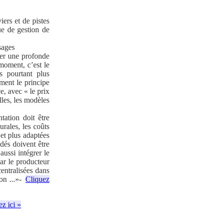
iers et de pistes
que de gestion de
sages
ger une profonde
moment, c’est le
s pourtant plus
ement le principe
e, avec « le prix
lles, les modèles
tation doit être
urales, les coûts
 et plus adaptées
dés doivent être
aussi intégrer le
par le producteur
centralisées dans
on ...»-
Cliquez
z ici »