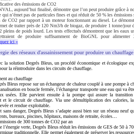
ficative des émissions de CO2
VAL, aujourd’hui finalisé, démontre que l’on peut produire grâce à n
 qui n’émet pas de particules fines et qui réduit de 50 % les émissions
 de CO2 par rapport à un moteur fonctionnant au diesel. Le démonstr
t de traiter près de 120 Nm3/h de biogaz, de produire 1 tonne/jour 
 2 pleins de poids lourd. Les tests effectués démontrent que les eaux 
mettraient de produire suffisamment de BioGNL pour alimente
quez ici »
énergie des réseaux d'assainissement pour produire un chauffag
vec la solution Degrés Bleus, un procédé économique et écologique exp
our la réintroduire dans les circuits de chauffage.
ment au chauffage
rés Bleus repose sur un échangeur de chaleur couplé à une pompe à ch
canalisation en boucle fermée, l’échangeur transporte une eau qui va êtr
x usées. Elle parvient ensuite à la pompe qui assure la transition
t et le circuit de chauffage. Via une démultiplication des calories, l
élevée et rendue exploitable.
t sans danger, Degrés Bleus s’adapte aussi bien sur un réseau neuf q
ents, bureaux, piscines, hôpitaux, maisons de retraite, écoles…
émissions de 300 tonnes de CO2 par an
e l’énergie verte, Degrés Bleus réduit les émissions de GES de 50 à 70
rmique traditionnelle. Elle permet également de préserver les ressource