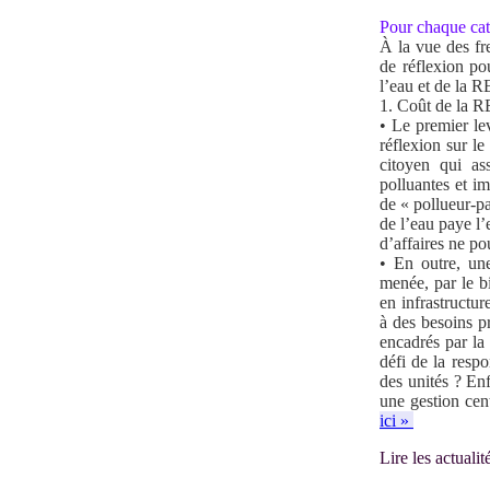
Pour chaque caté
À la vue des fre
de réflexion pou
l’eau et de la 
1. Coût de la RE
• Le premier le
réflexion sur l
citoyen qui as
polluantes et im
de « pollueur-pa
de l’eau paye l’
d’affaires ne po
• En outre, une
menée, par le bi
en infrastructur
à des besoins p
encadrés par la 
défi de la respo
des unités ? Enf
une gestion cent
ici »
Lire les actual