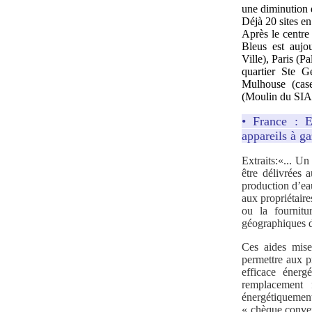
une diminution 
Déjà 20 sites e
Après le centre 
Bleus est aujou
Ville), Paris (P
quartier Ste 
Mulhouse (case
(Moulin du SIA
• France : E
appareils à ga
Extraits:«... U
être délivrées 
production d’ea
aux propriétair
ou la fournitu
géographiques d
Ces aides mise
permettre aux p
efficace éner
remplacement 
énergétiquement
« chèque conver