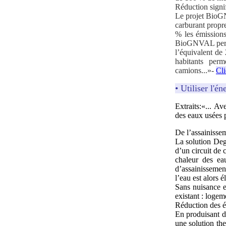
Réduction signi
Le projet BioGN
carburant propre
% les émissions
BioGNVAL perme
l’équivalent de
habitants per
camions...»-
Cli
• Utiliser l'
Extraits:«... A
des eaux usées p
De l’assainisse
La solution Deg
d’un circuit de 
chaleur des eau
d’assainissemen
l’eau est alors 
Sans nuisance e
existant : logem
Réduction des 
En produisant d
une solution the