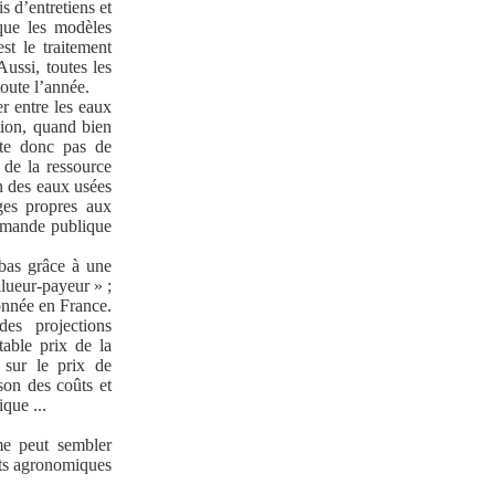
s d’entretiens et
que les modèles
est le traitement
Aussi, toutes les
toute l’année.
er entre les eaux
ation, quand bien
te donc pas de
 de la ressource
on des eaux usées
ges propres aux
commande publique
 bas grâce à une
llueur-payeur » ;
onnée en France.
es projections
table prix de la
s sur le prix de
son des coûts et
que ...
rme peut sembler
cts agronomiques