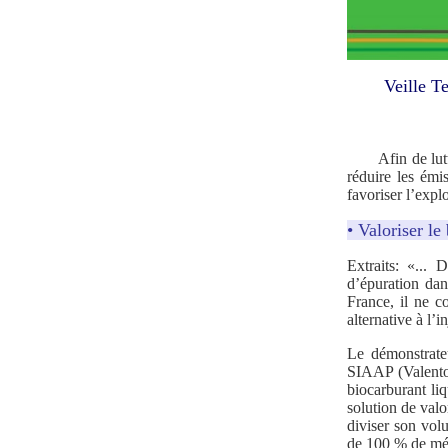
Veille T
Afin de lutter 
réduire les émi
favoriser l’expl
• Valoriser le
Extraits: «... 
d’épuration dan
France, il ne 
alternative à l’
Le démonstrateu
SIAAP (Valenton
biocarburant li
solution de valo
diviser son vol
de 100 % de mé