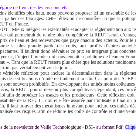
gorie de frein, des leviers concrets
ins identifiés plus haut, nous pouvons proposer ici un ensemble de lev
r pallier ces blocages. Cette réflexion ne considère ici que la politi
REUT en France.
UT : Mieux intégrer les externalités et adapter la réglementation aux u
vier qui permettrait de rendre plus compétitive la REUT serait d’enga
e prix de l’eau et des redevances que paye chacun des acteurs. Pour le 
sume la plus grande partie des coûts, aux profits d’autres activité
pactantes. Il faudrait donc réévaluer ce prix en intégrant plus concrèt
yeur », l’objectif premier qui sous-tendait la politique de l’eau en Franc
eau ». Tant que la REUT restera plus chère que les solutions traditionne
urront pas véritablement voir le jour ...
 véritable réflexion pour inclure la décentralisation dans la règlemen
ais de certifications d’unité de traitement in situ. Car pour des STEP r
es sont souvent prohibitifs. En développant des unités moins coûteuses
récis, la REUT pourra devenir plus compétitive. Cependant, ces procé
loi afin de protéger les usages et les producteurs. Cette réflexion doit 
nsabilité de la REUT : doit-elle être assurée par l’utilisateur final ou 
in, il faut trouver des mécanismes innovant pour inclure ces unités dé
ralisée des risques, afin de réduire les coûts de contrôle et d’interventi
ités de la newsletter de Veille Technologique «DSI» au format Pdf.
Clique