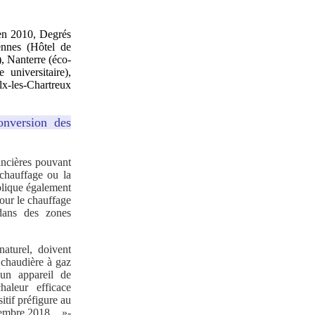
n en 2010, Degrés
iennes (Hôtel de
), Nanterre (éco-
niversitaire),
x-les-Chartreux
onversion des
ancières pouvant
 chauffage ou la
plique également
our le chauffage
 dans des zones
aturel, doivent
 chaudière à gaz
un appareil de
aleur efficace
itif préfigure au
embre 2018 ...»-