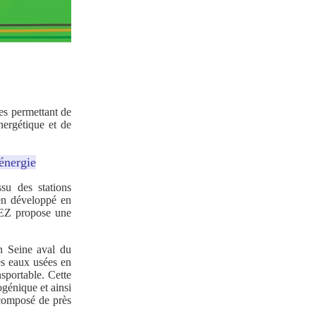
es permettant de
nergétique et de
 énergie
ssu des stations
ien développé en
UEZ propose une
on Seine aval du
es eaux usées en
sportable. Cette
ogénique et ainsi
 composé de près