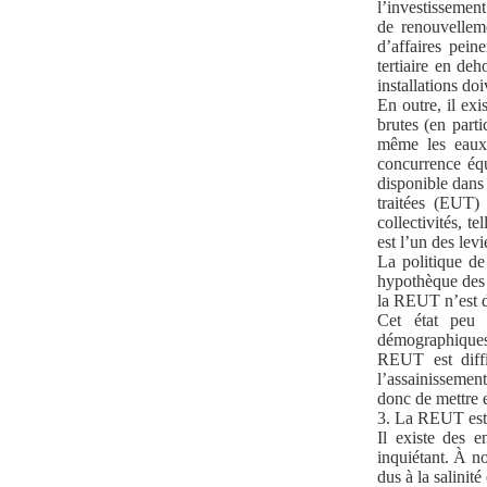
l’investissement
de renouvellem
d’affaires peine
tertiaire en deh
installations do
En outre, il exi
brutes (en parti
même les eaux
concurrence équ
disponible dans 
traitées (EUT)
collectivités, t
est l’un des le
La politique de
hypothèque des i
la REUT n’est d
Cet état peu 
démographiques,
REUT est diff
l’assainissemen
donc de mettre e
3. La REUT est
Il existe des e
inquiétant. À n
dus à la salinit