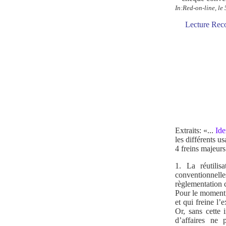
In:Red-on-line, le
Lecture Rec
Extraits: «...
Ide
les différents u
4 freins majeurs
1. La réutilis
conventionnell
règlementation c
Pour le moment,
et qui freine l
Or, sans cette 
d’affaires ne 