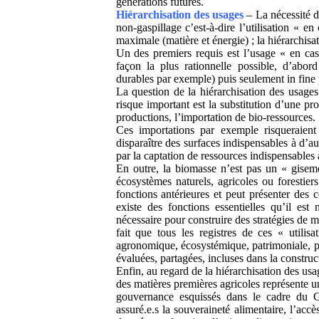
générations futures.
Hiérarchisation des usages
– La nécessité d
non-gaspillage c’est-à-dire l’utilisation « en
maximale (matière et énergie) ; la hiérarchisa
Un des premiers requis est l’usage « en casc
façon la plus rationnelle possible, d’abord
durables par exemple) puis seulement in fine
La question de la hiérarchisation des usage
risque important est la substitution d’une pr
productions, l’importation de bio-ressources.
Ces importations par exemple risqueraient 
disparaître des surfaces indispensables à d’au
par la captation de ressources indispensables 
En outre, la biomasse n’est pas un « gisemen
écosystèmes naturels, agricoles ou forestier
fonctions antérieures et peut présenter des c
existe des fonctions essentielles qu’il est 
nécessaire pour construire des stratégies de 
fait que tous les registres de ces « utilisa
agronomique, écosystémique, patrimoniale, pa
évaluées, partagées, incluses dans la construc
Enfin, au regard de la hiérarchisation des usa
des matières premières agricoles représente un
gouvernance esquissés dans le cadre du G
assuré.e.s la souveraineté alimentaire, l’accè