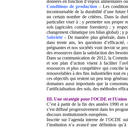
données en fonction d’enjeux alimentaires 
Conditions de production
– Les condition
incontournable de la durabilité d’une future
un certain nombre de critères. Dans la duré
particulier viser à : y permettre son propre r
sols (agricoles comme forestiers) ; y respe
changement climatique (en bilan global) ; y 
Sobriété
– De manière plus générale, dans l
dans trente ans, les questions d’efficacité,
prégnantes et nos sociétés vont devoir se proj
des ressources dans la satisfaction des besoin
Dans sa communication de 2012, la Commissi
et son plan d’action visent à faciliter l’
ressources et plus compétitive qui concilie la
renouvelables à des fins industrielles tout en
ces objectifs qui restent un peu trop générau
domaines aussi importants que la consommatio
l’artificialisation des sols, des méthodes effica
III. Une stratégie pour l'OCDE et l'Unio
C’est à partir de la fin des années 1990 et
s’est diffusé progressivement dans les progra
discours institutionnels européens.
Inscrite sur l’agenda interne de l’OCDE s
l’institution n’a avancé une définition qu’