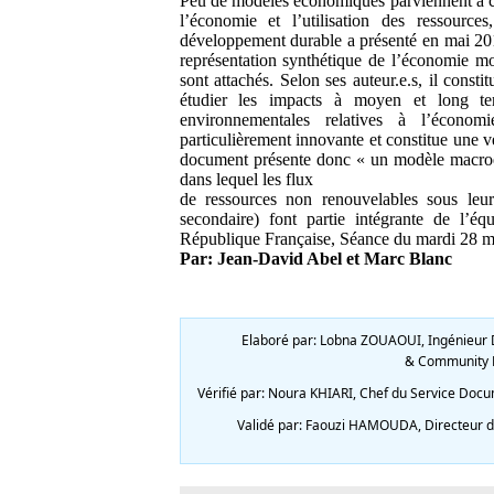
Peu de modèles économiques parviennent à ce 
l’économie et l’utilisation des ressourc
développement durable a présenté en mai 2016
représentation synthétique de l’économie mon
sont attachés. Selon ses auteur.e.s, il cons
étudier les impacts à moyen et long te
environnementales relatives à l’économi
particulièrement innovante et constitue une v
document présente donc « un modèle macroéc
dans lequel les flux
de ressources non renouvelables sous leurs
secondaire) font partie intégrante de l’éq
République Française, Séance du mardi 28 
Par: Jean-David Abel et Marc Blanc
Elaboré par: Lobna ZOUAOUI, Ingénieur D
& Community M
Vérifié par: Noura KHIARI, Chef du Service Docum
Validé par: Faouzi HAMOUDA, Directeur de 