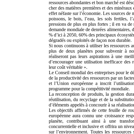
ressources abondantes et bon marché est déso
cher des matières premières et des minéraux ess
effet néfaste sur l’économie. Les sources de
poissons, le bois, l’eau, les sols fertiles, 
pressions de plus en plus fortes ; il en va d
demande mondiale de denrées alimentaires, d’
% d’ici à 2050, 60% des principaux écosystèm
dégradés ou exploités de façon non durable.
Si nous continuons à utiliser les ressources a
plus de deux planètes pour subvenir à no
réaliseront pas leurs aspirations à une mei
d’encourager une utilisation inefficace des 
leur coût véritable ».
Le Conseil mondial des entreprises pour le d
de la productivité des ressources par un facte
et l’Union européenne a inscrit l’utilisat
programme pour la compétitivité mondiale.
La reconception de produits, la gestion dur
réutilisation, du recyclage et de la substitu
d’éléments appelés à concourir à sa réalisatio
Les objectifs affirmés de cette feuille de r
européenne aura connu une croissance respec
planète, contribuant ainsi à une transf
concurrentielle et inclusive et offrira un nive
sur l’environnement. Toutes les ressources 