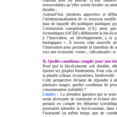
charbon puis du pétrole. D’une manière 
renouvelables qu’elles soient fossiles ou min
durable...
Aujourd’hui, plusieurs approches et défi
l’institutionnalisation de ce nouveau modèle
base de laquelle des politiques publiques pui
Commission européenne (CE) ainsi que 
économiques (OCDE) définissent la bio-éco
à l’innovation, au développement, à la pr
biologiques ». À travers cette nouvelle stra
l’innovation pour permettre la transition de 
vers une économie «verte», «décarbonée» et 
II. Quelles conditions remplir pour une b
Pour que la bio-économie soit durable, elle
épuiser ses propres fondements. Pour cela, el
la planète (climat, écosystèmes, biodiversité…
Cette perspective réclame de répondre à plus
plusieurs usages, quelles conditions de prod
consommation (sobriété) ?
Limites
– La première question qui se pose e
serait nécessaire de construire et évaluer de
prenant en compte les éléments scientifiq
pourraient atteindre la bio-économie, dans
l’humanité en même temps que de constitu