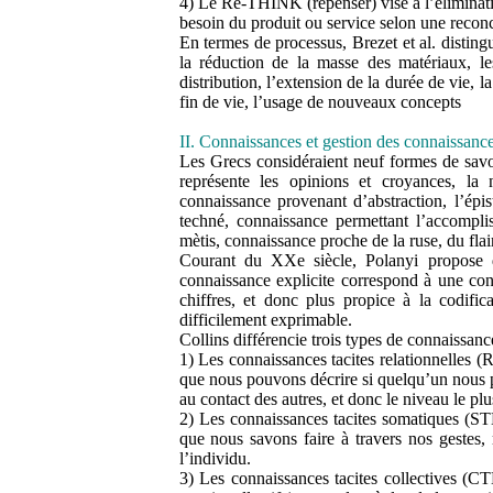
4) Le Re-THINK (repenser) vise à l’éliminat
besoin du produit ou service selon une reconc
En termes de processus, Brezet et al. disting
la réduction de la masse des matériaux, le
distribution, l’extension de la durée de vie, la
fin de vie, l’usage de nouveaux concepts
II. Connaissances et gestion des connaissanc
Les Grecs considéraient neuf formes de savoir
représente les opinions et croyances, la n
connaissance provenant d’abstraction, l’épis
techné, connaissance permettant l’accompli
mètis, connaissance proche de la ruse, du flair
Courant du XXe siècle, Polanyi propose de
connaissance explicite correspond à une co
chiffres, et donc plus propice à la codific
difficilement exprimable.
Collins différencie trois types de connaissance
1) Les connaissances tacites relationnelles 
que nous pouvons décrire si quelqu’un nous po
au contact des autres, et donc le niveau le plu
2) Les connaissances tacites somatiques (S
que nous savons faire à travers nos gestes,
l’individu.
3) Les connaissances tacites collectives (C