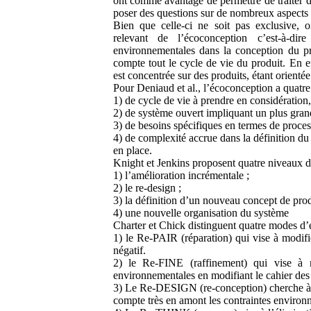
ont comme avantage de permettre de traiter d
poser des questions sur de nombreux aspects 
Bien que celle-ci ne soit pas exclusive, o
relevant de l’écoconception c’est-à-dir
environnementales dans la conception du pr
compte tout le cycle de vie du produit. En ef
est concentrée sur des produits, étant orienté
Pour Deniaud et al., l’écoconception a quatre 
1) de cycle de vie à prendre en considération,
2) de système ouvert impliquant un plus grand
3) de besoins spécifiques en termes de process
4) de complexité accrue dans la définition du 
en place.
Knight et Jenkins proposent quatre niveaux d
1) l’amélioration incrémentale ;
2) le re-design ;
3) la définition d’un nouveau concept de prod
4) une nouvelle organisation du système
Charter et Chick distinguent quatre modes d’
1) le Re-PAIR (réparation) qui vise à modifi
négatif.
2) le Re-FINE (raffinement) qui vise à m
environnementales en modifiant le cahier des
3) Le Re-DESIGN (re-conception) cherche à m
compte très en amont les contraintes environ