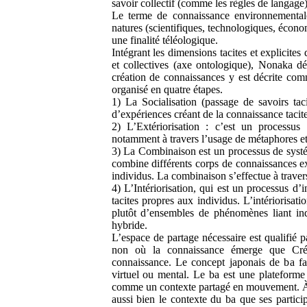
savoir collectif (comme les règles de langage
Le terme de connaissance environnementale 
natures (scientifiques, technologiques, écono
une finalité téléologique.
Intégrant les dimensions tacites et explicites
et collectives (axe ontologique), Nonaka d
création de connaissances y est décrite comm
organisé en quatre étapes.
1) La Socialisation (passage de savoirs taci
d’expériences créant de la connaissance tacit
2) L’Extériorisation : c’est un processus d
notamment à travers l’usage de métaphores e
3) La Combinaison est un processus de systé
combine différents corps de connaissances exp
individus. La combinaison s’effectue à travers
4) L’Intériorisation, qui est un processus d
tacites propres aux individus. L’intériorisatio
plutôt d’ensembles de phénomènes liant ind
hybride.
L’espace de partage nécessaire est qualifié 
non où la connaissance émerge que Crép
connaissance. Le concept japonais de ba fai
virtuel ou mental. Le ba est une plateforme 
comme un contexte partagé en mouvement. À tr
aussi bien le contexte du ba que ses partici