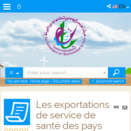
EN
You are here:
Home page
/
Document detail
advanced search
Les exportations
Per
link
de service de
Se
(Ne
by
santé des pays
win
em
/5