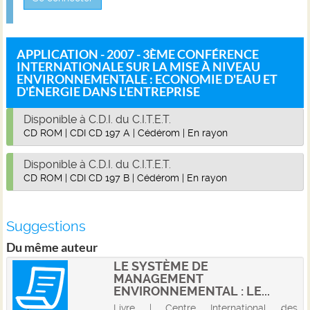
APPLICATION - 2007 - 3ÈME CONFÉRENCE
INTERNATIONALE SUR LA MISE À NIVEAU
ENVIRONNEMENTALE : ECONOMIE D'EAU ET
D'ÉNERGIE DANS L'ENTREPRISE
Disponible à C.D.I. du C.I.T.E.T.
CD ROM
|
CDI CD 197 A
|
Cédérom
|
En rayon
Disponible à C.D.I. du C.I.T.E.T.
CD ROM
|
CDI CD 197 B
|
Cédérom
|
En rayon
Suggestions
Du même auteur
LE SYSTÈME DE
MANAGEMENT
ENVIRONNEMENTAL : LE...
Livre | Centre International des