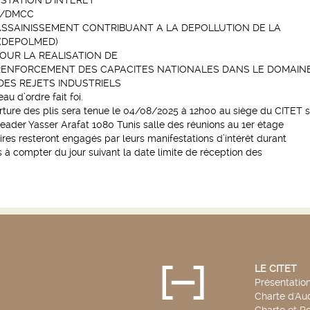
STATION D’INTERET
G/DMCC
SSAINISSEMENT CONTRIBUANT A LA DEPOLLUTION DE LA
(DEPOLMED)
OUR LA REALISATION DE
 RENFORCEMENT DES CAPACITES NATIONALES DANS LE DOMAIN
DES REJETS INDUSTRIELS
u d’ordre fait foi.
ture des plis sera tenue le 04/08/2025 à 12h00 au siège du CITET s
eader Yasser Arafat 1080 Tunis salle des réunions au 1er étage
res resteront engagés par leurs manifestations d’intérêt durant
rs à compter du jour suivant la date limite de réception des
LE CITET
Présentatio
Charte d'Aud