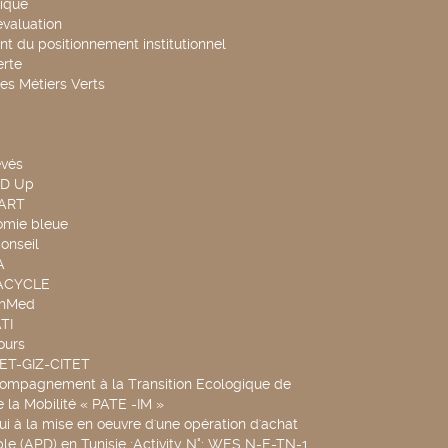
ique
évaluation
t du positionnement institutionnel
rte
es Métiers Verts
evés
ND Up
TART
omie bleue
onseil
A
UACYCLE
chMed
TI
ours
SET-GIZ-CITET
compagnement à la Transition Ecologique de
de la Mobilité « PATE -IM »
ui à la mise en oeuvre d'une opération d'achat
le (APD) en Tunisie :Activity N°: WES N-E-TN-1