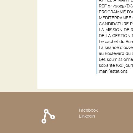
APPEL A MANIFE
REF 04/2025/D
PROGRAMME D’A
MEDITERRANEE 
CANDIDATURE P
LA MISSION DE
DE LA GESTION 
Le cachet du Burea
La séance d’ouver
au Boulevard du l
Les soumissionnai
soixante (60) jou
manifestations.
Facebook
LinkedIn