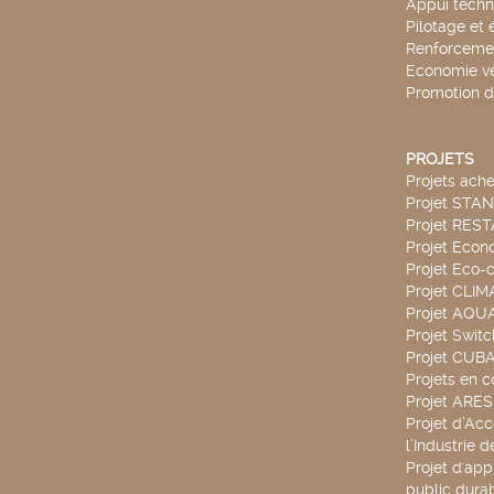
Appui techn
Pilotage et 
Renforcemen
Economie ve
Promotion d
PROJETS
Projets ach
Projet STA
Projet RES
Projet Econ
Projet Eco-c
Projet CLIM
Projet AQ
Projet Swit
Projet CUBA
Projets en c
Projet ARE
Projet d’Ac
l’Industrie 
Projet d'app
public durab