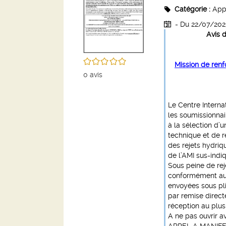
Catégorie :
Appe
- Du 22/07/20
Avis 
/5
Mission de ren
0
avis
Le Centre Interna
les soumissionnair
à la sélection d’
technique et de 
des rejets hydriq
de l’AMI sus-indiq
Sous peine de rej
conformément aux 
envoyées sous pli
par remise direc
réception au plus
A ne pas ouvrir a