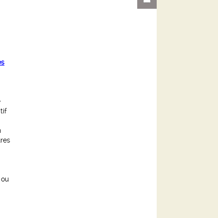
(Nouvelle
par
fenêtre)
mail
es
e
tif
n
ures
 ou