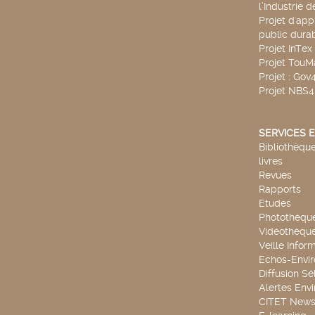
l’Industrie 
Projet d'app
public durab
Projet InTex
Projet TouM
Projet : Go
Projet NBS
SERVICES E
Bibliothèque
livres
Revues
Rapports
Etudes
Photothèqu
Vidéothèqu
Veille Infor
Echos-Envi
Diffusion Sé
Alertes Env
CITET New