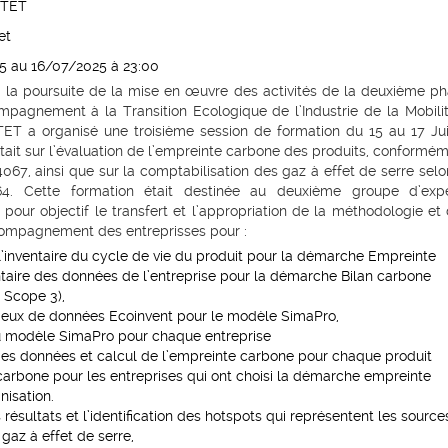
ITET
et
25 au 16/07/2025
à 23:00
 la poursuite de la mise en œuvre des activités de la deuxième p
mpagnement à la
T
ransition
E
cologique de l’
I
ndustrie de la
M
obili
TET a organisé une troisième session de formation
du 15 au 17 Jui
ortait sur l’évaluation de l’empreinte carbone des produits, conformé
067, ainsi que sur la comptabilisation des gaz à effet de serre selo
4. Cette formation était destinée au deuxième groupe d’expe
 pour objectif le transfert et l’appropriation de la méthodologie et
ompagnement des entreprisses pour :
 l’inventaire du cycle de vie du produit pour la démarche Empreinte
ntaire des données de l’entreprise pour la démarche Bilan carbone
 Scope 3),
 jeux de données Ecoinvent pour le modèle SimaPro,
 modèle SimaPro pour chaque entreprise
des données et calcul de l’empreinte carbone pour chaque produit
n carbone pour les entreprises qui ont choisi la démarche empreinte
nisation.
 résultats et l’identification des hotspots qui représentent les source
gaz à effet de serre,