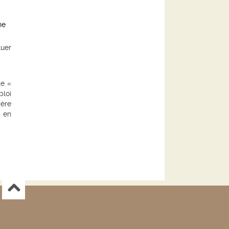
ne
luer
le «
ploi
tère
s en