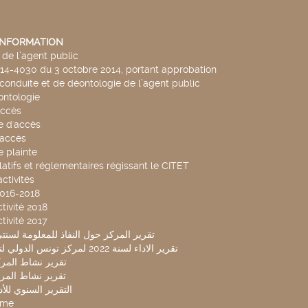
'INFORMATION
de l’agent public
014-4030 du 3 octobre 2014, portant approbation
conduite et de déontologie de l’agent public
ntologie
accès
 d'accès
accès
 plainte
latifs et réglementaires régissant le CITET
ctivités
2016-2018
tivité 2018
tivité 2017
تقرير المركز حول النفاذ للمعلومة لسنتي 2019-20
تقرير الاداء لسنة 2022 لمركز تونس الدولي لتكنولوجيا البيئة
تقرير نشاط المركز 
تقرير نشاط المركز 
التقرير السنوي للأداء 
mme