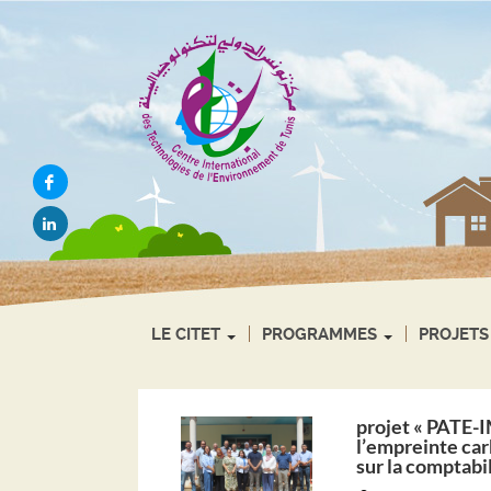
Aller
Aller
Aller
au
au
à
menu
contenu
la
recherche
Partager
sur
Partager
facebook
sur
(Nouvelle
linkedin
fenêtre)
(Nouvelle
fenêtre)
LE CITET
PROGRAMMES
PROJETS
projet « PATE-I
l’empreinte car
sur la comptabi