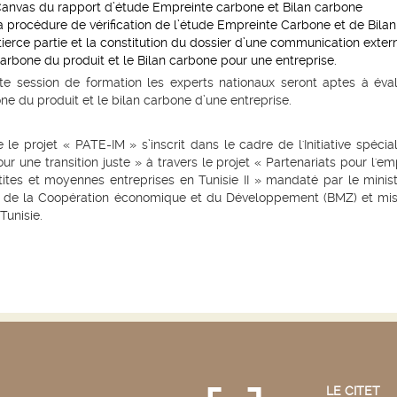
Canvas du rapport d’étude Empreinte carbone et Bilan carbone
a procédure de vérification de l’étude Empreinte Carbone et de Bilan
ierce partie et la constitution du dossier d’une communication exter
arbone du produit et le Bilan carbone pour une entreprise.
e session de formation les experts nationaux seront aptes à éva
ne du produit et le bilan carbone d’une entreprise.
 le projet « PATE-IM » s’inscrit dans le cadre de l'Initiative spécia
r une transition juste » à travers le projet « Partenariats pour l'em
tites et moyennes entreprises en Tunisie II » mandaté par le minis
d de la Coopération économique et du Développement (BMZ) et mi
Tunisie.
LE CITET