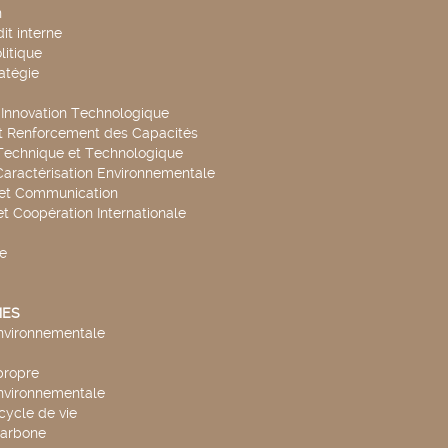
n
it interne
litique
ratégie
t Innovation Technologique
t Renforcement des Capacités
Technique et Technologique
Caractérisation Environnementale
 et Communication
et Coopération Internationale
e
ES
environnementale
propre
environnementale
cycle de vie
carbone