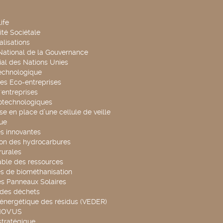
ife
té Sociétale
alisations
 National de la Gouvernance
al des Nations Unies
technologique
es Eco-entreprises
'entreprises
otechnologiques
se en place d’une cellule de veille
ue
s innovantes
ion des hydrocarbures
rurales
able des ressources
s de biométhanisation
es Panneaux Solaires
 des déchets
 énergétique des résidus (VEDER)
NOV'US
stratégique