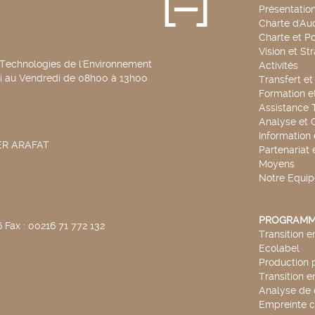
Présentatio
Charte d'Aud
Charte et Po
Vision et St
 Technologies de l'Environnement
Activités
di au Vendredi de 08h00 à 13h00
Transfert e
Formation e
Assistance 
Analyse et 
Information
SER ARAFAT
Partenariat 
Moyens
Notre Equip
PROGRAMM
 Fax : 00216 71 772 132
Transition 
Ecolabel
Production 
Transition 
Analyse de 
Empreinte 