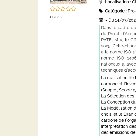
Localisation :
C
/5
Catégorie :
Proj
0
avis
- Du 14/07/20
Dans le cadre de
du
P
rojet d’
A
cco
PATE-IM
», le CI
2025
. Celle-ci p
à la norme ISO 14
norme ISO 1406
nationaux s, avec
techniques d’acc
La réalisation de
carbone et l’inve
(Scope1, Scope 2,
La Sélection des
La Conception du
La Modélisation 
choisi et le Bila
carbone de l’orga
Interprétation des
des émissions de 