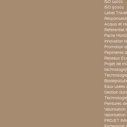
ISO 14001
ISO 50001
Label Travel
Responsabili
Acquis et ré
Référentiel
Pacte Mondi
Innovation 
Promotion d
Pépinières d
Réseaux Ec
Projet de mi
technologiq
Technologie
Biodépollut
Eaux usées 
Gestion dur
Technologie
Peintures d
Valorisation
Valorisation
PROJET IN
Partenariat 