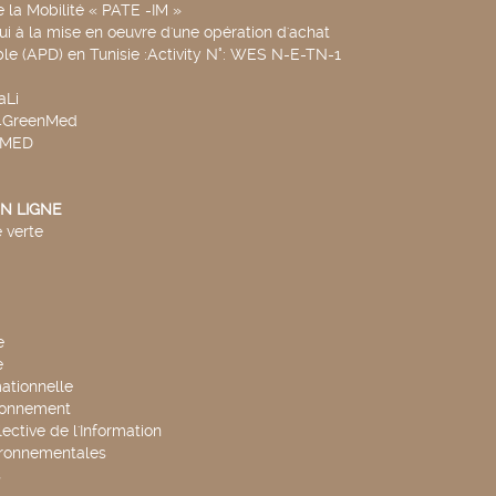
de la Mobilité « PATE -IM »
ui à la mise en oeuvre d'une opération d'achat
le (APD) en Tunisie :Activity N°: WES N-E-TN-1
aLi
v4GreenMed
4MED
N LIGNE
 verte
e
e
mationnelle
ronnement
lective de l'Information
ironnementales
s