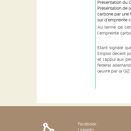
Présentation du 
Présentation de l
carbone par une t
sur d’empreinte c
Au terme de cett
l’empreinte carbo
Etant signalé que
Emploi décent pou
et l'appui aux pe
fédéral alleman
œuvre par la GIZ 
Facebook
LinkedIn