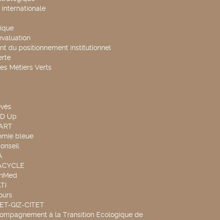
internationale
ique
évaluation
t du positionnement institutionnel
rte
es Métiers Verts
evés
ND Up
TART
omie bleue
onseil
A
UACYCLE
chMed
TI
ours
SET-GIZ-CITET
compagnement à la Transition Ecologique de