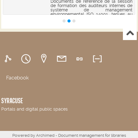
Documents de référence de la session
de formation des auditeurs internes de
système de management
environnemental ISO 14001, tenues au
Centre International des Technologies
de l'Environnement de Tunis (CITET),
respectivement du 25...
Facebook
SYRACUSE
Portals and digital public spaces
Powered by
Archimed
- Document management for libraries