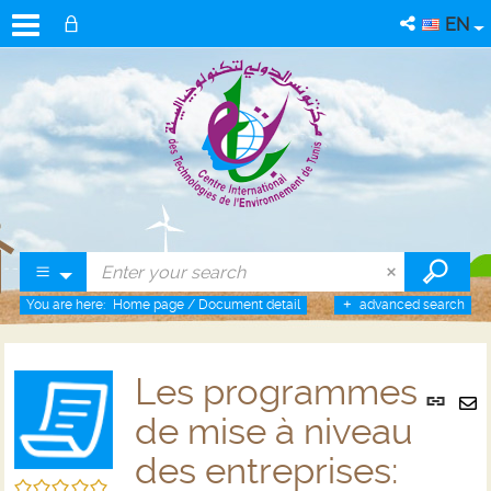
EN
You are here:
Home page
/
Document detail
advanced search
Les programmes
Per
link
de mise à niveau
Se
(Ne
by
des entreprises:
win
em
/5