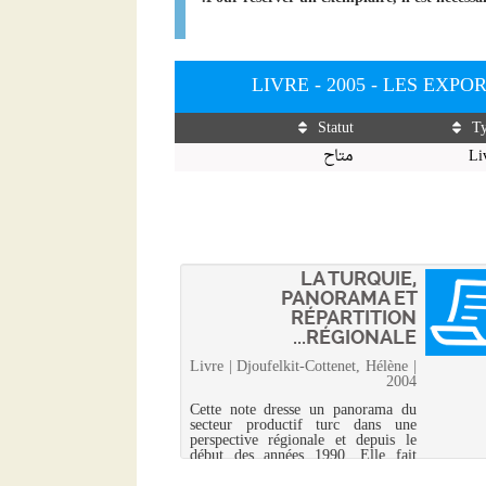
LIVRE - 2005 - LES EXP
Statut
T
Li
متاح
LA TURQUIE,
PANORAMA ET
RÉPARTITION
RÉGIONALE...
Livre | Djoufelkit-Cottenet, Hélène |
2004
Cette note dresse un panorama du
secteur productif turc dans une
perspective régionale et depuis le
début des années 1990. Elle fait
ressortir que le secteur productif