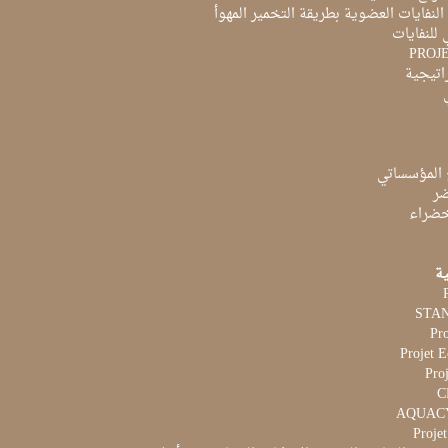
لنفايات العضوية بطريقة التخمير المهوأ
 للنفايات
PROJ
راتيجية
 المؤسساتي
ضر
لخضراء
ية
Pr
Projet 
Proj
Proje