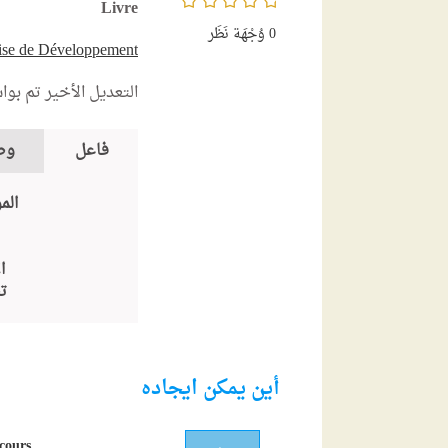
Livre
0
وُجْهَة نَظَر
ise de Développement
التعديل الأخير تم بو
فاعل
وص
الم
ا
ت
أين يمكن ايجاده
cours.