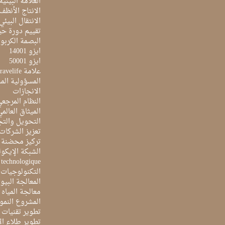
العلامة البيئي
الانتاج الأنظف
الانتقال البيئي
تقييم دورة حيا
البصمة الكربون
ايزو 14001
ايزو 50001
علامة Travelife
المسؤولية الم
الانجازات
النظام المرجع
الميثاق العالم
التحويل والتج
تعزيز الشركات 
تركيز محضنة 
الشبكة الإيكو
e technologique
التكنولوجيات 
المعالجة البيو
معالجة المياه ا
المشروع النمو
تطوير تقنيات ا
تطوير طلاء ال