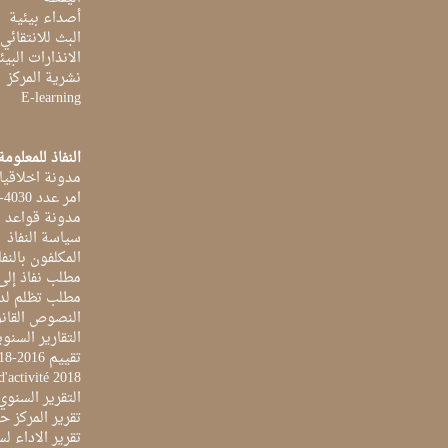
أصداء بيئية
البث للانتقائي
الانذارات البيئ
نشرية المركز
E-learning
النفاذ للمعلومة
مدونة اخلاقيا
امر عدد 4030-2014 بتاريخ 03 اكتوبر 2014
مدونة قواعد ا
سياسة النفاذ
المكلفون بالنفا
مطلب نفاذ إلى
مطلب تظلم لد
النصوص القانو
التقارير السنو
تقييم 2016-2018
d'activité 2018
التقرير السنوي 017
تقرير المركز حول 
تقرير الاداء لسنة 2022 لمركز تونس الدولي لتكنو