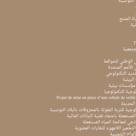
ة التونسية
ة المنتج
ية
جتمعية
ي الوطني للحوكمة
ي للأمم المتحدة
ديد التكنولوجي
البيئية
مؤسسات بيئية
لوجية للتكنولوجيا
Projet de mise en place d’une cellule de veill
الحديثة
لوجية للتربة الملوثة بالمحروقات بالبلاد التونسية
لمستعملة باعتماد تقنية النباتات المائية
ذجي لمعالجة المياه المستعملة
لتخمير اللامهوء للنفايات العضوية
ألواح الشمسية