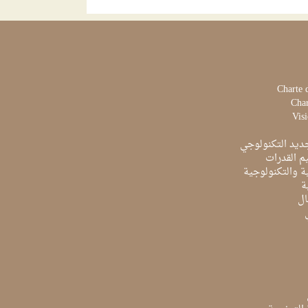
turc, composé majoritairement de
PME, est aujourd'hui confront...
Charte 
Char
Visi
ديد التكنولوجي
م القدرات
ية والتكنولوجية
ة
ال