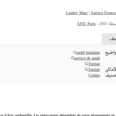
Lautier, Marc
|
Agence França
اسطة
- 2005
AFD. Paris
ف
واضيع
santé humaine
service de santé
Tunisie
لأماكن
Tunisie
صنيف
Contes
ire d'être authentifié. Les réservations dépendent de votre abonnement en 