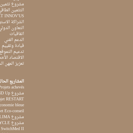
مشروع تثمين ا
التثمين الطاقي
ET INNOV'US
الشراكة الاست
التعاون الدولي
اتفاقيات
الدعم الفني
قيادة وتقييم
تدعيم التموقع
الاقتصاد الأخ
تعزيز المهن ا
المشاريع الحال
Projets achevés
مشروع STAND Up
ojet RESTART
Economie bleue
et Eco-conseil
مشروع CLIMA
مشروع AQUACYCLE
t SwitchMed II