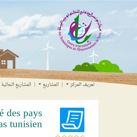
انتقل
انتقال
الانتقال
إلى
إلى
إلى
البحث
القائمة
المحتوى
تعريف المركز
المشاريع
المشاريع الحالية
té des pays
as tunisien
/5