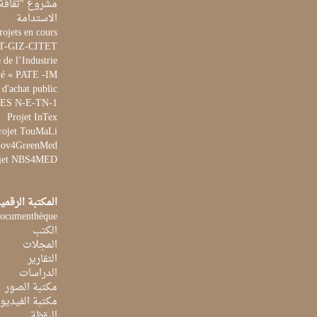
مشروع "ثقافة 
الاستدامة
rojets en cours
ET-GIZ-CITET
de l’Industrie
té « PATE -IM »
 d'achat public
 WES N-E-TN-1
Projet InTex
rojet TouMaLi
 Gov4GreenMed
jet NBS4MED
المكتبة الرقمي
ocumenthèque
الكتب
المجلات
التقارير
الدراسات
مكتبة الصور
مكتبة الفيديو
اليقظة