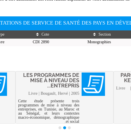
ORTATIONS DE SERVICE DE SANTÉ DES PAYS EN DÉV
ype
Cote
Section
vre
CDI 2890
Monographies
LES PROGRAMMES DE
PAR
MISE À NIVEAU DES
KE
ENTREPRIS...
Livre 
Livre | Bougault, Hervé | 2005
Cette étude présente trois
programmes de mise à niveau des
entreprises, en Tunisie, au Maroc et
au Sénégal, et leurs contextes
macro-économique, démographique
et social.