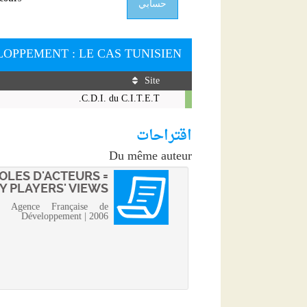
حسابي
ELOPPEMENT : LE CAS TUNISIEN
Site
Livre
C.D.I. du C.I.T.E.T.
-
2005
اقتراحات
-
Les
Du même auteur
exportations
OLES D'ACTEURS =
de
Y PLAYERS' VIEWS
service
de
| Agence Française de
Développement | 2006
santé
des
pays
en
développement
:
le