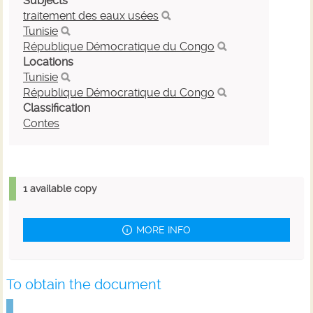
Subjects
traitement des eaux usées
Tunisie
République Démocratique du Congo
Locations
Tunisie
République Démocratique du Congo
Classification
Contes
1 available copy
MORE INFO
To obtain the document