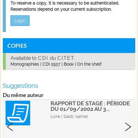
To reserve a copy, it is necessary to be authenticated.
Reservations depend on your current subscription.
Login
COPIES
Available to C.D.I. du C.I.T.E.T.
Monographies
|
CDI 2937
|
Book
|
On the shelf
Suggestions
Du même auteur
RAPPORT DE STAGE : PÉRIODE
DU 01/09/2002 AU 3...
Livre | Saidi, kamel