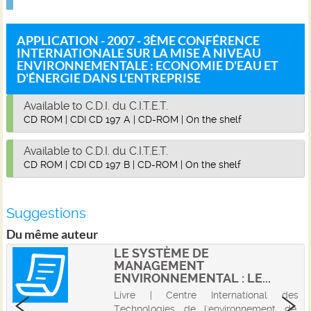
APPLICATION - 2007 - 3ÈME CONFÉRENCE
INTERNATIONALE SUR LA MISE À NIVEAU
ENVIRONNEMENTALE : ECONOMIE D'EAU ET
D'ÉNERGIE DANS L'ENTREPRISE
Available to C.D.I. du C.I.T.E.T.
CD ROM
|
CDI CD 197 A
|
CD-ROM
|
On the shelf
Available to C.D.I. du C.I.T.E.T.
CD ROM
|
CDI CD 197 B
|
CD-ROM
|
On the shelf
Suggestions
Du même auteur
LE SYSTÈME DE
MANAGEMENT
ENVIRONNEMENTAL : LE...
Livre | Centre International des
Technologies de l'environnement de.