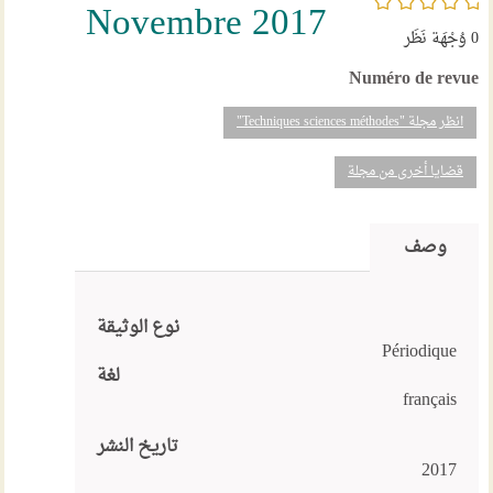
Novembre 2017
0
وُجْهَة نَظَر
Numéro de revue
انظر مجلة "Techniques sciences méthodes"
قضايا أخرى من مجلة
وصف
نوع الوثيقة
Périodique
لغة
français
تاريخ النشر
2017