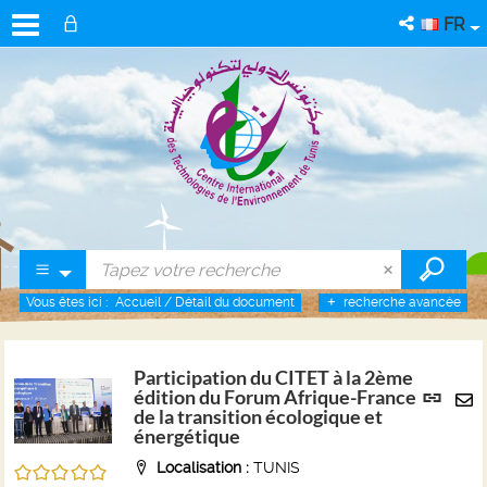
FR
Vous êtes ici :
Accueil
/
Détail du document
recherche avancée
Participation du CITET à la 2ème
Lien
édition du Forum Afrique-France
per
de la transition écologique et
En
énergétique
(No
pa
fenê
Localisation :
TUNIS
/5
ma