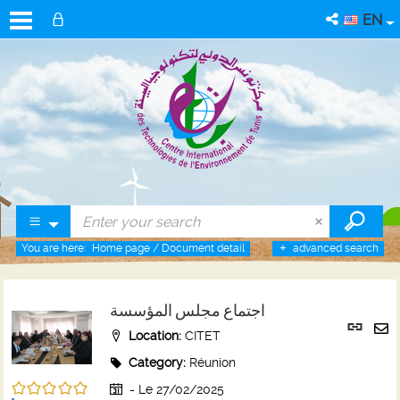
EN
You are here:
Home page
/
Document detail
advanced search
اجتماع مجلس المؤسسة
Per
Location:
CITET
link
Se
(Ne
Category:
Réunion
by
win
/5
em
- Le 27/02/2025