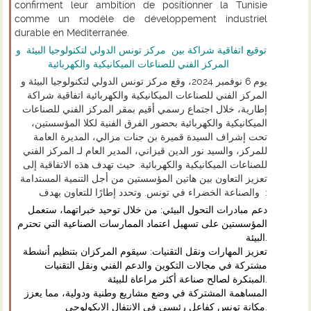
confirment leur ambition de positionner la Tunisie
comme un modèle de développement industriel
durable en Méditerranée.
توقيع اتفاقية شراكة بين
مركز
تونس
الدولي لتكنولوجيا البيئة
و
المركز الفني للصناعات الميكانيكية والكهربائية
يوم 6 نوفمبر 2024، وقع مركز تونس الدولي لتكنولوجيا البيئة و
المركز الفني للصناعات الميكانيكية والكهربائية اتفاقية شراكة
إطارية، خلال اجتماع رسمي أقيم بمقر المركز الفني للصناعات
الميكانيكية والكهربائية بحضور الفرق الفنية لكلا المؤسستين،
تحت إشراف السيدة قميرة بن جنات مزالي، المديرة العامة
للمركز، والسيد نور الدين قيزاني، المدير العام لـ المركز الفني
للصناعات الميكانيكية والكهربائية. حيث تهدف هذه الاتفاقية إلى
تعزيز التعاون بين هاتين المؤسستين من أجل التنمية المستدامة
والصناعة الخضراء في تونس. وتحدد إطارًا للتعاون بهدف :
دعم مبادرات التحول البيئي: من خلال توحيد خبراتهما، ستعمل
المؤسستين على تسهيل اعتماد الممارسات الصناعية التي تحترم
البيئة.
تعزيز المهارات ونقل التقنيات: سيقوم المركزان بتنظيم أنشطة
مشتركة في مجالات التكوين والدعم الفني ونقل التقنيات
المبتكرة لصالح صناعة أكثر مراعاة للبيئة.
المساهمة المشتركة في وضع مشاريع وطنية ودولية، مما يعزز
مكانة تونس كفاعل رئيسي في الانتفال الايكولوجي.