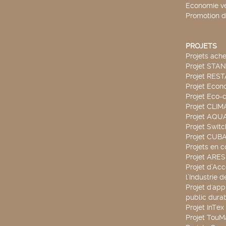
Economie ve
Promotion d
PROJETS
Projets ach
Projet STA
Projet RES
Projet Econ
Projet Eco-c
Projet CLIM
Projet AQ
Projet Swit
Projet CUBA
Projets en c
Projet ARE
Projet d’Ac
l’Industrie 
Projet d'app
public durab
Projet InTex
Projet TouM