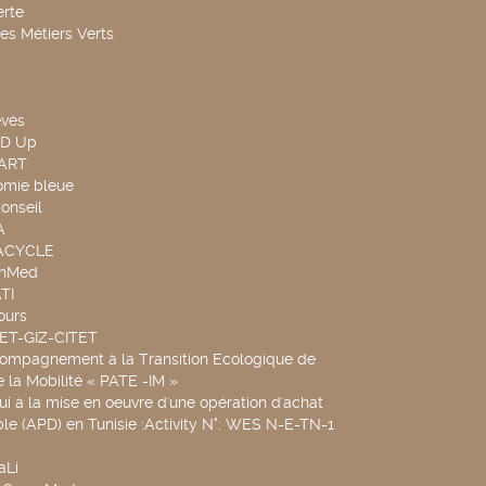
rte
es Métiers Verts
evés
ND Up
TART
omie bleue
onseil
A
UACYCLE
chMed
TI
ours
SET-GIZ-CITET
compagnement à la Transition Ecologique de
de la Mobilité « PATE -IM »
ui à la mise en oeuvre d'une opération d'achat
le (APD) en Tunisie :Activity N°: WES N-E-TN-1
aLi