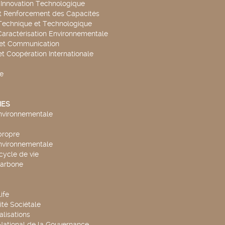
t Innovation Technologique
t Renforcement des Capacités
Technique et Technologique
Caractérisation Environnementale
 et Communication
et Coopération Internationale
e
ES
environnementale
propre
environnementale
cycle de vie
carbone
ife
té Sociétale
alisations
 National de la Gouvernance