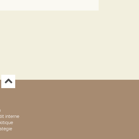
n
it interne
litique
ratégie