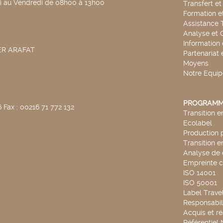
di au Vendredi de 08h00 à 13h00
Transfert e
Formation e
Assistance 
Analyse et 
Information
SER ARAFAT
Partenariat 
Moyens
Notre Equip
PROGRAMM
 Fax : 00216 71 772 132
Transition 
Ecolabel
Production 
Transition 
Analyse de 
Empreinte 
ISO 14001
ISO 50001
Label Travel
Responsabili
Acquis et ré
Référentiel