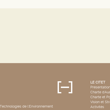
LE CITET
Présentatio
Charte d'Aud
Charte et Po
Vision et St
 Technologies de l'Environnement
Activités