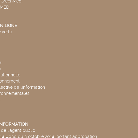
v4GreenMed
4MED
N LIGNE
 verte
e
e
mationnelle
ronnement
lective de l'Information
ironnementales
s
'INFORMATION
de l’agent public
014-4030 du 3 octobre 2014, portant approbation