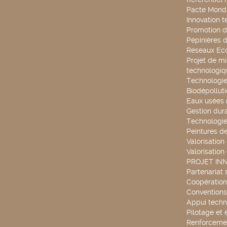
Pacte Mondi
Innovation 
Promotion d
Pépinières d
Réseaux Ec
Projet de mi
technologiq
Technologie
Biodépollut
Eaux usées 
Gestion dur
Technologie
Peintures d
Valorisation
Valorisation
PROJET IN
Partenariat 
Coopération 
Conventions
Appui techn
Pilotage et 
Renforcemen