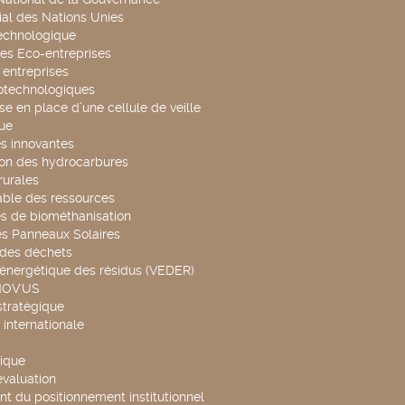
al des Nations Unies
technologique
es Eco-entreprises
'entreprises
otechnologiques
se en place d’une cellule de veille
ue
s innovantes
ion des hydrocarbures
rurales
able des ressources
s de biométhanisation
es Panneaux Solaires
 des déchets
 énergétique des résidus (VEDER)
NOV'US
stratégique
internationale
ique
évaluation
t du positionnement institutionnel