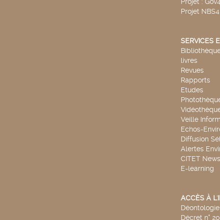
Projet : Go
Projet NBS
SERVICES E
Bibliothèque
livres
Revues
Rapports
Etudes
Photothèqu
Vidéothèqu
Veille Infor
Echos-Envi
Diffusion Sé
Alertes Env
CITET New
E-learning
ACCÈS À L
Déontologie 
Décret n° 2