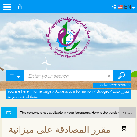
EN
advanced search
You are here:
Home page
/
Access to information
/
Budget
/
2025 مقرر
المصادقة على ميزانية
FR
This content is not available in your language. Here is the version in french
Close
(France).
مقرر المصادقة على ميزانية